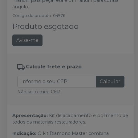
mandril para peça reta e 01 mandril para contra
ângulo.
Código do produto
:
04976
Produto esgotado
Avise-me
Calcule frete e prazo
Calcular
Não sei o meu CEP
Apresentação:
Kit de acabamento e polimento de
todos os materiais restauradores.
Indicação:
O kit Diamond Master combina