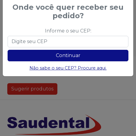
l
Onde você quer receber seu
Qtd
:
pedido?
Qtd
:
Adicionar ao
carrinho
Ver opções
Informe o seu CEP:
Continuar
Não achou algum produto?
Sugira para a
Não sabe o seu CEP? Procure aqui.
Saudental
Sugerir produtos