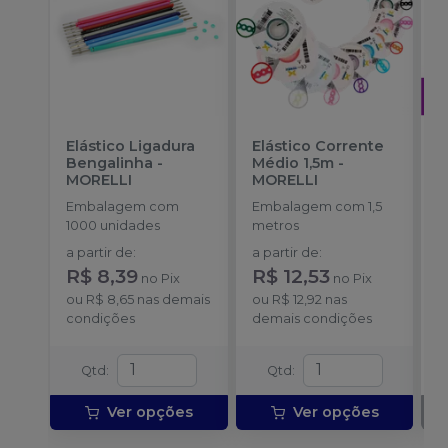
Elástico Ligadura
Elástico Corrente
A
Bengalinha
-
Médio 1,5m
-
O
MORELLI
MORELLI
T
-
Embalagem com
Embalagem com 1,5
E
1000 unidades
metros
S
a partir de
:
a partir de
:
R$ 8,39
R$ 12,53
no
Pix
no
Pix
ou
R$ 8,65
nas demais
ou
R$ 12,92
nas
condições
demais condições
Qtd
:
Qtd
:
Ver opções
Ver opções