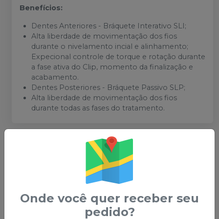
Benefícios:
Dentes Anteriores - Bráquete Interativo SLI;
Alta liberdade de movimentação dos fios
durante o nivelamento incial e alinhamento;
Expecional controle de torque e rotação durante
a fase ativa do Clip, momento da finalização e
acabamento.
Dentes Posteriores - Bráquete Passivo SLP;
Alta liberdade de movimentação dos fios
durante todas as fases do tratamento.
Você também pode gostar
desses
Onde você quer receber seu
pedido?