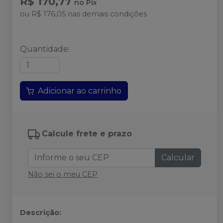
R$ 170,77
no
Pix
ou
R$ 176,05
nas demais condições
Quantidade
:
Adicionar ao carrinho
Calcule frete e prazo
Calcular
Não sei o meu CEP
Descrição: