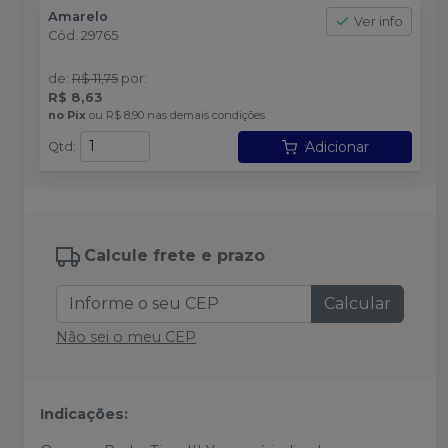
Amarelo
Ver info
Cód.
29765
de
:
R$ 11,75
por
:
R$ 8,63
no
Pix
ou
R$ 8,90
nas demais condições
Adicionar
Qtd
:
Calcule frete e prazo
Calcular
Não sei o meu CEP
Indicações: