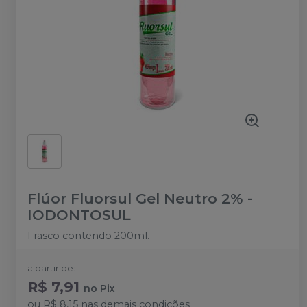
Flúor Fluorsul Gel Neutro 2%
-
IODONTOSUL
Frasco contendo 200ml.
a partir de:
R$ 7,91
no
Pix
ou
R$ 8,15
nas demais condições