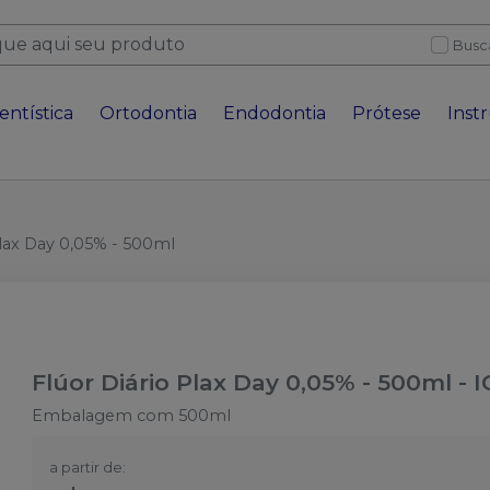
Busc
entística
Ortodontia
Endodontia
Prótese
Inst
Plax Day 0,05% - 500ml
Flúor Diário Plax Day 0,05% - 500ml
-
Embalagem com 500ml
a partir de: