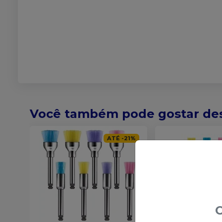
Você também pode gostar de
ATÉ
-
21
%
O