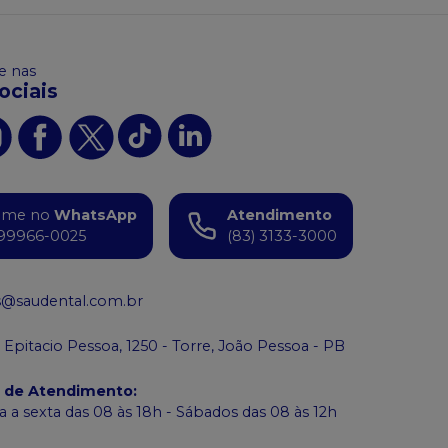
 nas
ociais
ame no
WhatsApp
Atendimento
99966-0025
(83) 3133-3000
s@saudental.com.br
 Epitacio Pessoa, 1250 - Torre, João Pessoa - PB
o de Atendimento
:
 a sexta das 08 às 18h - Sábados das 08 às 12h