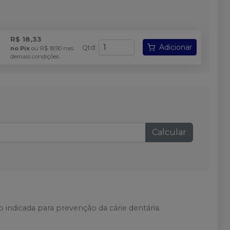
R$ 18,33
Adicionar
Qtd
:
no
Pix
ou
R$ 18,90
nas
demais condições
Calcular
indicada para prevenção da cárie dentária.