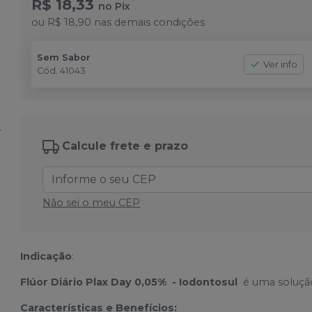
R$ 18,33
no
Pix
ou
R$ 18,90
nas demais condições
Sem Sabor
Ver info
Cód.
41043
Calcule frete e prazo
Não sei o meu CEP
Indicação
:
Flúor Diário Plax Day 0,05% - Iodontosul
é uma solução 
Características e Benefícios: