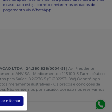
e caso tudo esteja correto enviaremos os dados de
pagamento via WhatsApp.
TACAO LTDA
|
24.280.828/0004-51
| Av. Presidente
onamento ANVISA - Medicamentos: 1.15.100-3 Farmacêutico
utos para Saúde: 8.26236-5 (516102253L8W) Odontólogo
s meramente ilustrativas - Os preços e condições da
 Compra. Não vendemos por atacado, por isso nos reservamos
uar e fechar