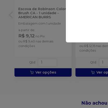
Escova de Robinson Color-
Mini Escova de
Brush CA - 1 unidade
-
Color Brush CA 
AMERICAN BURRS
-
AMERICAN BU
Embalagem com 1 unidade
Embalagem com 1
Escolha a cor.
a partir de
:
R$ 9,12
a partir de
:
no
Pix
R$ 11,79
no
Pix
ou
R$ 9,40
nas demais
condições
ou
R$ 12,15
nas de
condições
Qtd
:
Qtd
:
Ver opções
Ver o
Não achou