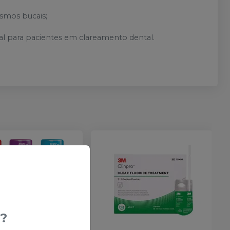
smos bucais;
l para pacientes em clareamento dental.
?