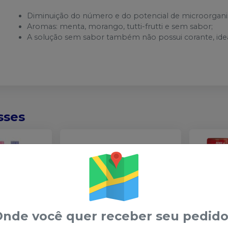
Diminuição do número e do potencial de microorgani
Aromas: menta, morango, tutti-frutti e sem sabor;
A solução sem sabor também não possui corante, idea
sses
nde você quer receber seu pedido