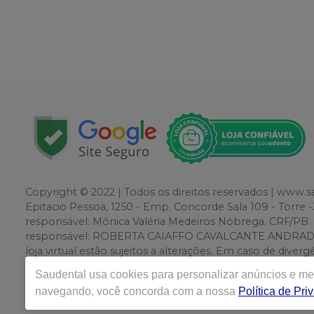
Copyright © 2022 | Todos os direitos reservados | www.
Epitacio Pessoa, 1250 - Emp. Concorde Sala 109 - Torr
responsável: Mônica Valéria Medeiros Nóbrega. CRF/PB
responsável: ROBERTA CAIAFFO CAVALCANTE ANDRADE. CR
loja virtual estão sujeitos a alterações. Em caso de div
o direito de não atender compras de grandes volumes pe
Saudental
usa cookies para personalizar anúncios e mel
navegando, você concorda com a nossa
Política de Pri