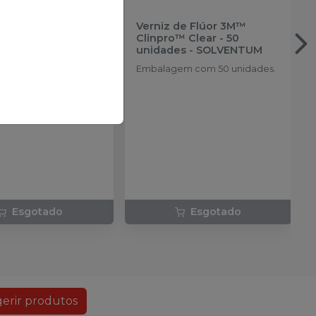
m Espuma Flúor
Verniz de Flúor 3M™
FGM
Clinpro™ Clear - 50
unidades
-
SOLVENTUM
em com 100g.
Embalagem com 50 unidades.
Esgotado
Esgotado
erir produtos