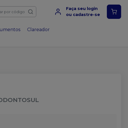
Faça seu login
ar por código
ou cadastre-se
rumentos
Clareador
IODONTOSUL