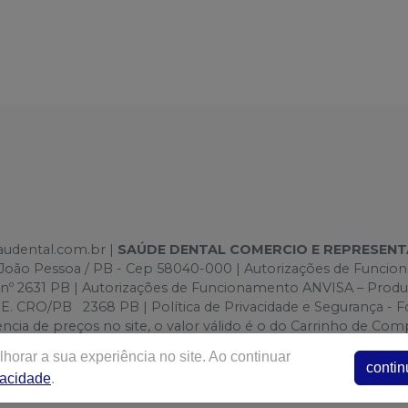
saudental.com.br |
SAÚDE DENTAL COMERCIO E REPRESEN
e -João Pessoa / PB - Cep 58040-000 | Autorizações de Funci
 nº 2631 PB | Autorizações de Funcionamento ANVISA – Prod
O/PB 2368 PB | Política de Privacidade e Segurança - Foto
ergência de preços no site, o valor válido é o do Carrinho de
lo site.
horar a sua experiência no site. Ao continuar
contin
vacidade
.
E-commerce produzido por
Sou Odonto Ecommerce
.