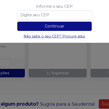
Informe o seu CEP:
 Robinson
Pasta Profilática Herjos
-
Flúor e
- 1 unidade
VIGODENT
Care
-
RRS
1 bisnaga com 90g
Embalag
 unidade.
Continuar
Não sabe o seu CEP? Procure aqui.
mais
pções
Esgotado
 algum produto?
Sugira para a
Saudental
Sug