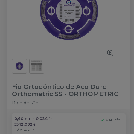
Fio Ortodôntico de Aço Duro
Orthometric SS
-
ORTHOMETRIC
Rolo de 50g.
0,60mm - 0,024'' -
Ver info
55.12.0024
Cód.
43213