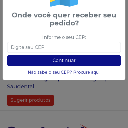
no
Pix
no
Pix
ou
R$ 8,65
nas demais
ou
R$ 12,92
nas
condições
demais condições
Onde você quer receber seu
pedido?
Qtd
:
Qtd
:
Informe o seu CEP:
Ver opções
Ver opções
Continuar
Não sabe o seu CEP? Procure aqui.
Não achou algum produto?
Sugira para a
Saudental
Sugerir produtos