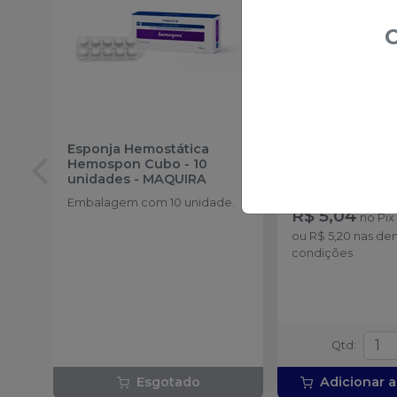
O
Esponja Hemostática
Bolsa Térmica Quente e
Hemospon Cubo - 10
Fria - 1 unidade
unidades
-
MAQUIRA
Embalagem com 1
Embalagem com 10 unidade.
R$ 5,04
no
Pix
ou
R$ 5,20
nas de
condições
Qtd
:
Esgotado
Adicionar a