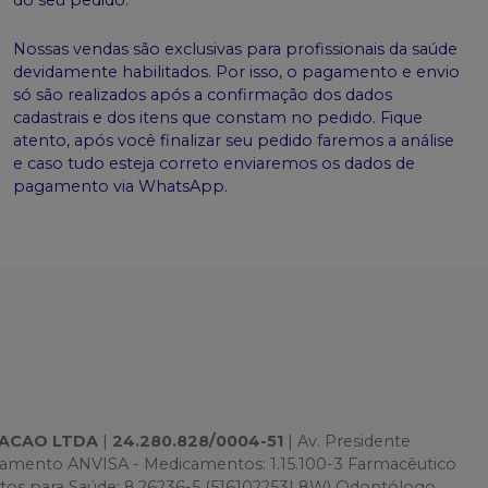
Nossas vendas são exclusivas para profissionais da saúde
devidamente habilitados. Por isso, o pagamento e envio
só são realizados após a confirmação dos dados
cadastrais e dos itens que constam no pedido. Fique
atento, após você finalizar seu pedido faremos a análise
e caso tudo esteja correto enviaremos os dados de
pagamento via WhatsApp.
TACAO LTDA
|
24.280.828/0004-51
| Av. Presidente
onamento ANVISA - Medicamentos: 1.15.100-3 Farmacêutico
utos para Saúde: 8.26236-5 (516102253L8W) Odontólogo