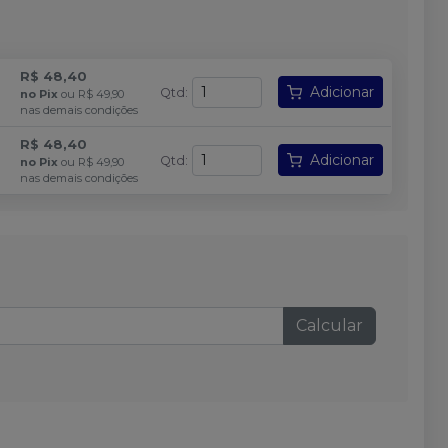
R$ 48,40
Adicionar
Qtd
:
no
Pix
ou
R$ 49,90
nas demais condições
R$ 48,40
Adicionar
Qtd
:
no
Pix
ou
R$ 49,90
nas demais condições
Calcular