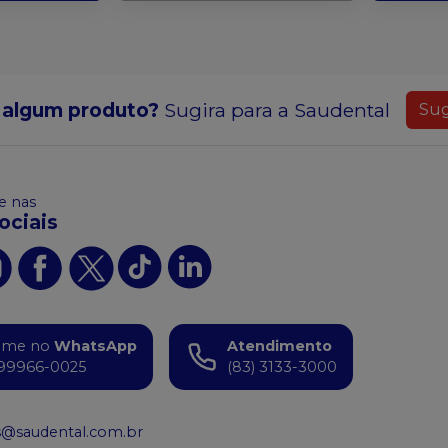
 algum produto?
Sugira para a
Saudental
Sug
 nas
ociais
ame no
WhatsApp
Atendimento
99966-0025
(83) 3133-3000
s@saudental.com.br