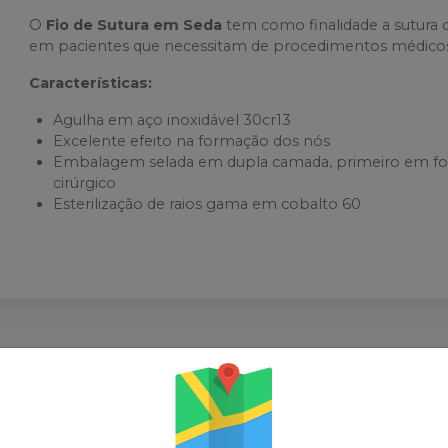
O
Fio de Sutura em Seda
tem como finalidade a sutura d
em pacientes que necessitam de procedimentos médicos,
Características:
Agulha em aço inoxidável 30cr13
Excelente efeito na formação dos nós
Embalagem selada em dupla camada, primeiro em folh
cirúrgico
Esterilização de raios gama em cobalto 60
sses