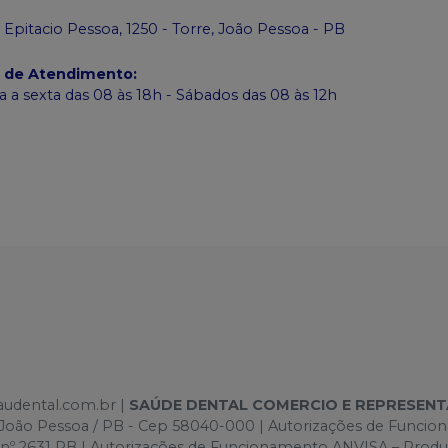
 Epitacio Pessoa, 1250 - Torre, João Pessoa - PB
o de Atendimento
:
 a sexta das 08 às 18h - Sábados das 08 às 12h
saudental.com.br |
SAÚDE DENTAL COMERCIO E REPRESEN
e -João Pessoa / PB - Cep 58040-000 | Autorizações de Funci
 nº 2631 PB | Autorizações de Funcionamento ANVISA – Prod