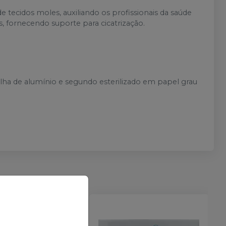
e tecidos moles, auxiliando os profissionais da saúde
 fornecendo suporte para cicatrização.
a de alumínio e segundo esterilizado em papel grau