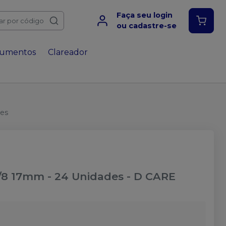
Faça seu login
ar por código
ou cadastre-se
rumentos
Clareador
des
/8 17mm - 24 Unidades
-
D CARE