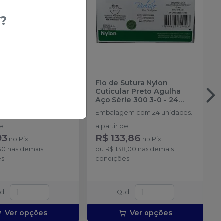
?
exível Para Gelo
Fio de Sutura Nylon
her
-
ORTHO
Cuticular Preto Agulha
R
Aço Série 300 3-0 - 24
unidades
-
BIOLINE
em com 1 unidade
Embalagem com 24 unidades.
de
:
a partir de
:
93
R$ 133,86
no
Pix
no
Pix
30
nas demais
ou
R$ 138,00
nas demais
es
condições
td
:
Qtd
:
Ver opções
Ver opções