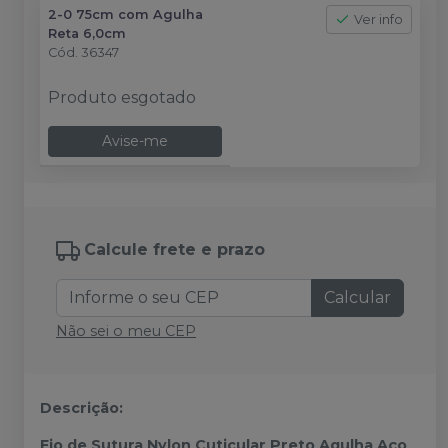
2-0 75cm com Agulha
Ver info
Reta 6,0cm
Cód.
36347
Produto esgotado
Avise-me
Calcule frete e prazo
Calcular
Não sei o meu CEP
Descrição:
Fio de Sutura Nylon Cuticular Preto Agulha Aço