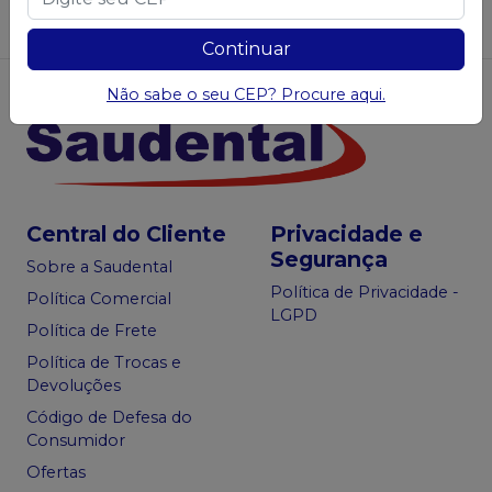
Sugerir produtos
Continuar
Não sabe o seu CEP? Procure aqui.
Central do Cliente
Privacidade e
Segurança
Sobre a Saudental
Política de Privacidade -
Política Comercial
LGPD
Política de Frete
Política de Trocas e
Devoluções
Código de Defesa do
Consumidor
Ofertas