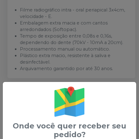
Filme radiográfico intra - oral periapical 3x4cm,
velocidade - E.
Embalagem extra macia e com cantos
arredondados (Softopac).
Tempo de exposição entre 0,08s e 0,16s,
dependendo do dente (70kV - 10mA a 20cm).
Processamento manual ou automático.
Plástico extra macio, resistente à saliva e
desinfectável.
Arquivamento garantido por até 30 anos.
Você também pode gostar
desses
-
14
%
-
17
%
Onde você quer receber seu
pedido?