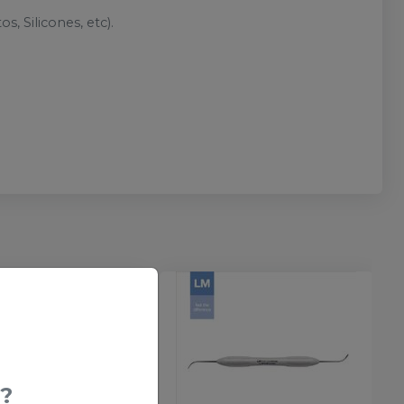
, Silicones, etc).
?