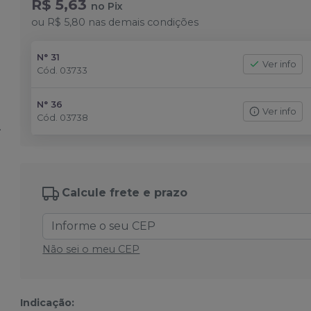
R$ 5,63
no
Pix
ou
R$ 5,80
nas demais condições
N° 31
Ver info
Cód.
03733
N° 36
Ver info
Cód.
03738
Calcule frete e prazo
Não sei o meu CEP
Indicação: