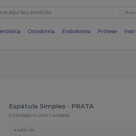
Busc
entística
Ortodontia
Endodontia
Prótese
Inst
Espátula Simples
-
PRATA
Embalagem com 1 unidade.
a partir de: