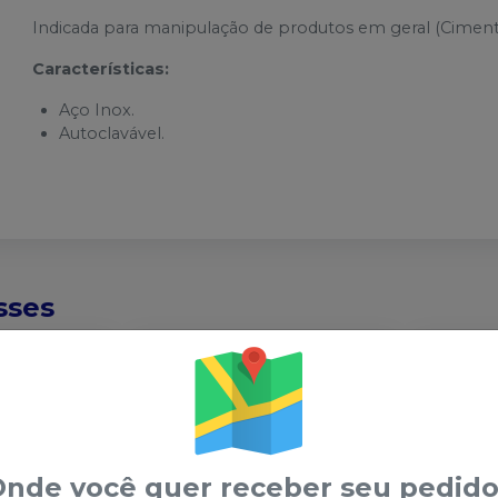
Indicada para manipulação de produtos em geral (Cimentos
Características:
Aço Inox.
Autoclavável.
sses
nde você quer receber seu pedido