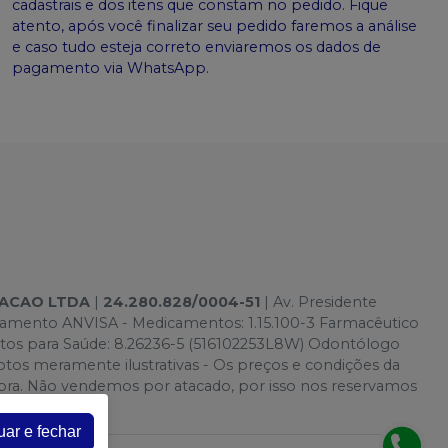
cadastrais e dos itens que constam no pedido. Fique
atento, após você finalizar seu pedido faremos a análise
e caso tudo esteja correto enviaremos os dados de
pagamento via WhatsApp.
TACAO LTDA
|
24.280.828/0004-51
| Av. Presidente
onamento ANVISA - Medicamentos: 1.15.100-3 Farmacêutico
utos para Saúde: 8.26236-5 (516102253L8W) Odontólogo
s meramente ilustrativas - Os preços e condições da
 Compra. Não vendemos por atacado, por isso nos reservamos
uar e fechar