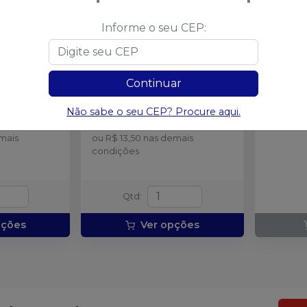
Informe o seu CEP:
Plano
-
Espelho Bucal Primeiro
Esculpi
Plano
-
GOLGRAN
-
QUINE
Continuar
 unidade
Embalagem com 1 unidade
Embalage
a partir de
:
Não sabe o seu CEP? Procure aqui.
R$ 13,10
no
Pix
mais
ou
R$ 13,50
nas demais
condições
Qtd
:
pções
Ver opções