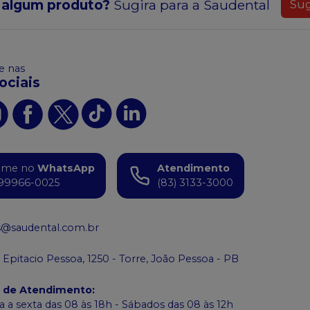
 algum produto?
Sugira para a
Saudental
Sug
 nas
ociais
ame no
WhatsApp
Atendimento
99966-0025
(83) 3133-3000
s@saudental.com.br
 Epitacio Pessoa, 1250 - Torre, João Pessoa - PB
o de Atendimento
:
 a sexta das 08 às 18h - Sábados das 08 às 12h