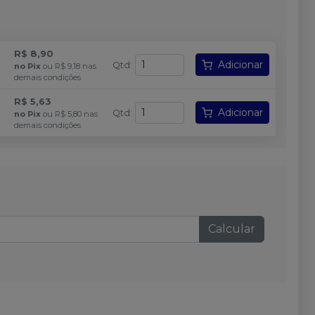
R$ 8,90
Adicionar
Qtd
:
no
Pix
ou
R$ 9,18
nas
demais condições
R$ 5,63
Adicionar
Qtd
:
no
Pix
ou
R$ 5,80
nas
demais condições
Calcular