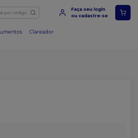
Faça seu login
ar por código
ou cadastre-se
rumentos
Clareador