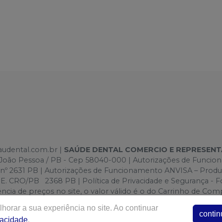
saudental.com.br |
SAÚDE DENTAL COMERCIO E REPRESEN
e -João Pessoa / PB - Cep 58040-000 | Autorizações de Funci
 nº 2631 PB | Autorizações de Funcionamento ANVISA – Prod
O/PB 2368 PB | Política de Privacidade e Segurança - Foto
ergência de preços no site, o valor válido é o do Carrinho de
lo site.
horar a sua experiência no site. Ao continuar
contin
vacidade
.