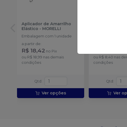
Aplicador de Amarrilho
Espelho Bucal 
Elástico
-
MORELLI
GOLGRAN
Embalagem com 1 unidade
Embalagem com 1
a partir de
:
a partir de
:
R$ 18,42
R$ 8,15
no
Pix
no
Pix
ou
R$ 18,99
nas demais
ou
R$ 8,40
nas de
condições
condições
Qtd
:
Qtd
:
Ver opções
Ver o