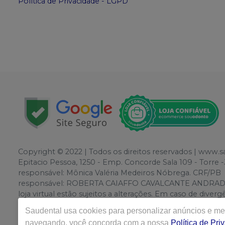
Política de Privacidade - LGPD
Copyright © 2022 | Todos os direitos reservados | www.
Epitacio Pessoa, 1250 - Emp. Concorde Sala 109 - Torr
responsável: Mônica Valéria Medeiros Nóbrega. CRF/PB
responsável: ROBERTA CAIAFFO CAVALCANTE ANDRADE. CR
loja virtual estão sujeitos a alterações. Em caso de div
o direito de não atender compras de grandes volumes pe
Saudental
usa cookies para personalizar anúncios e mel
navegando, você concorda com a nossa
Política de Pri