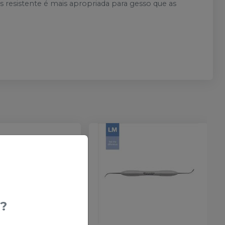
is resistente é mais apropriada para gesso que as
?