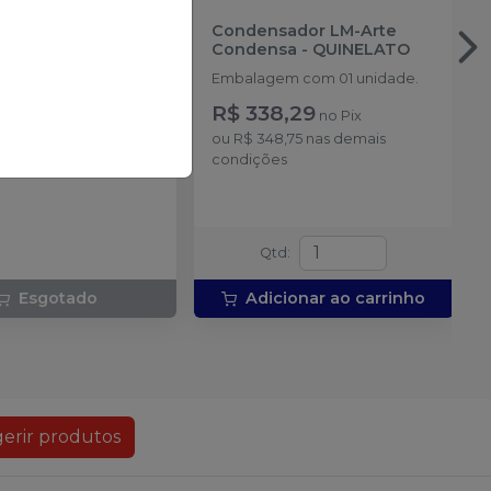
dor LM-Arte Fissura
Condensador LM-Arte
LATO
Condensa
-
QUINELATO
m com 1 unidade.
Embalagem com 01 unidade.
R$ 338,29
no
Pix
ou
R$ 348,75
nas demais
condições
Qtd
:
Esgotado
Adicionar ao carrinho
erir produtos