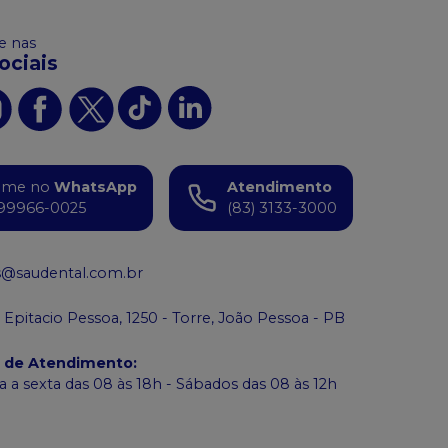
 nas
ociais
ame no
WhatsApp
Atendimento
99966-0025
(83) 3133-3000
s@saudental.com.br
 Epitacio Pessoa, 1250 - Torre, João Pessoa - PB
o de Atendimento
:
 a sexta das 08 às 18h - Sábados das 08 às 12h