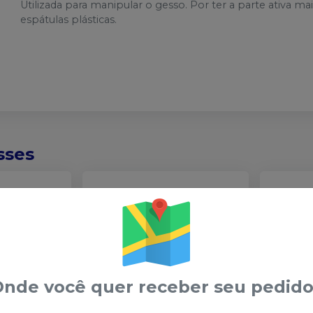
Utilizada para manipular o gesso. Por ter a parte ativa ma
espátulas plásticas.
sses
nde você quer receber seu pedido