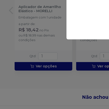
Aplicador de Amarrilho
Espelho Bucal 
Elástico
-
MORELLI
GOLGRAN
Embalagem com 1 unidade
Embalagem com 1
a partir de
:
a partir de
:
R$ 18,42
R$ 8,15
no
Pix
no
Pix
ou
R$ 18,99
nas demais
ou
R$ 8,40
nas de
condições
condições
Qtd
:
Qtd
:
Ver opções
Ver o
Não achou