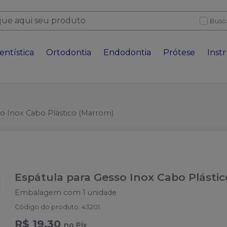
Busc
entística
Ortodontia
Endodontia
Prótese
Inst
so Inox Cabo Plástico (Marrom)
Espátula para Gesso Inox Cabo Plásti
Embalagem com 1 unidade
Código do produto
:
43201
R$ 19,30
no
Pix