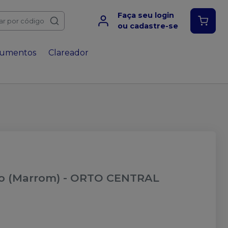
Faça seu login
ar por código
ou cadastre-se
rumentos
Clareador
co (Marrom)
-
ORTO CENTRAL