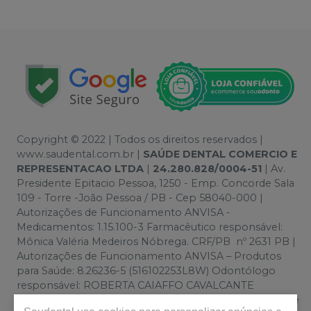
Copyright © 2022 | Todos os direitos reservados |
www.saudental.com.br |
SAÚDE DENTAL COMERCIO E
REPRESENTACAO LTDA
|
24.280.828/0004-51
| Av.
Presidente Epitacio Pessoa, 1250 - Emp. Concorde Sala
109 - Torre -João Pessoa / PB - Cep 58040-000 |
Autorizações de Funcionamento ANVISA -
Medicamentos: 1.15.100-3 Farmacêutico responsável:
Mônica Valéria Medeiros Nóbrega. CRF/PB nº 2631 PB |
Autorizações de Funcionamento ANVISA – Produtos
para Saúde: 8.26236-5 (516102253L8W) Odontólogo
responsável: ROBERTA CAIAFFO CAVALCANTE
ANDRADE. CRO/PB 2368 PB | Política de Privacidade e