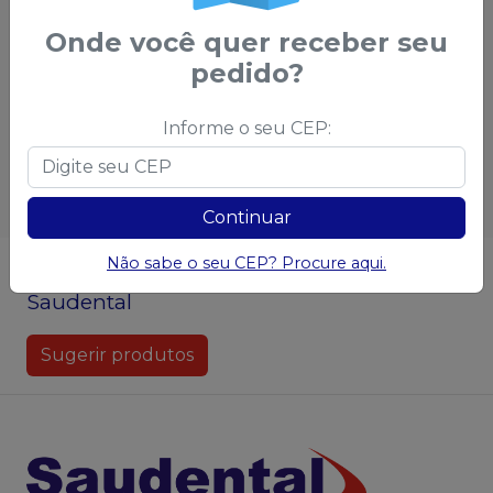
demais condições
d
Onde você quer receber seu
pedido?
Qtd
:
Qtd
:
Informe o seu CEP:
Ver opções
Ver opções
Continuar
Não sabe o seu CEP? Procure aqui.
Não achou algum produto?
Sugira para a
Saudental
Sugerir produtos