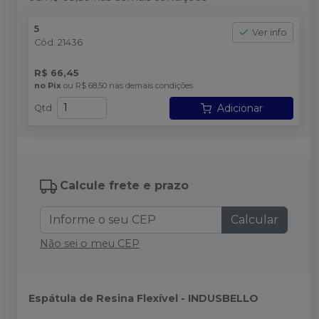
5
Ver info
Cód.
21436
R$ 66,45
no
Pix
ou
R$ 68,50
nas demais condições
Adicionar
Qtd
:
Calcule frete e prazo
Calcular
Não sei o meu CEP
Espátula de Resina Flexível - INDUSBELLO