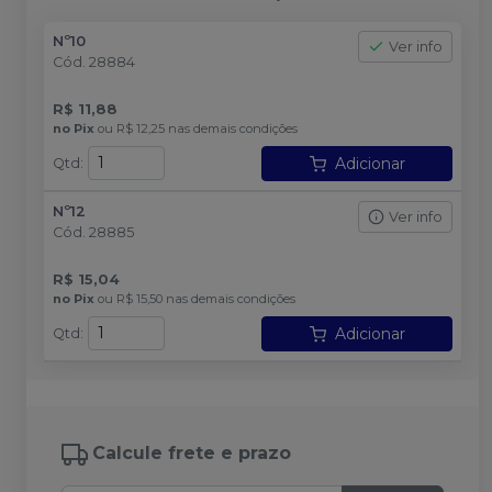
Nº10
Ver info
Cód.
28884
R$ 11,88
no
Pix
ou
R$ 12,25
nas demais condições
Adicionar
Qtd
:
Nº12
Ver info
Cód.
28885
R$ 15,04
no
Pix
ou
R$ 15,50
nas demais condições
Adicionar
Qtd
:
Calcule frete e prazo