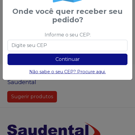
demais condições
Onde você quer receber seu
pedido?
Qtd
:
Qtd
:
Informe o seu CEP:
Ver opções
Ver opções
Continuar
Não sabe o seu CEP? Procure aqui.
Não achou algum produto?
Sugira para a
Saudental
Sugerir produtos