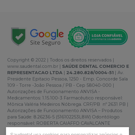
Copyright © 2022 | Todos os direitos reservados |
www.saudental.com.br |
SAÚDE DENTAL COMERCIO E
REPRESENTACAO LTDA
|
24.280.828/0004-51
| Av.
Presidente Epitacio Pessoa, 1250 - Emp. Concorde Sala
109 - Torre -João Pessoa / PB - Cep 58040-000 |
Autorizações de Funcionamento ANVISA -
Medicamentos: 1.15.100-3 Farmacêutico responsável:
Mônica Valéria Medeiros Nóbrega. CRF/PB nº 2631 PB |
Autorizações de Funcionamento ANVISA – Produtos
para Saúde: 8.26236-5 (516102253L8W) Odontólogo
responsável: ROBERTA CAIAFFO CAVALCANTE
ANDRADE. CRO/PB 2368 PB | Política de Privacidade e
Saudental
usa cookies para personalizar anúncios e