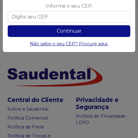
Informe o seu CEP:
Não achou algum produto?
Sugira para a
Saudental
Continuar
Sugerir produtos
Não sabe o seu CEP? Procure aqui.
Central do Cliente
Privacidade e
Segurança
Sobre a Saudental
Política de Privacidade -
Política Comercial
LGPD
Política de Frete
Política de Trocas e