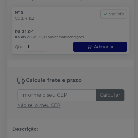
N° 5
Ver info
Cód.
41152
R$ 31,04
no
Pix
ou
R$ 32,00
nas demais condições
Adicionar
Qtd
:
Calcule frete e prazo
Calcular
Não sei o meu CEP
Descrição: