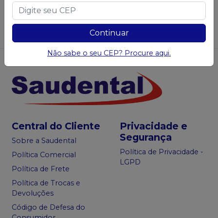
Saudental
Sugerir produtos
Continuar
Não sabe o seu CEP? Procure aqui.
Central do Cliente
Privacidade e
Segurança
Sobre a Saudental
Política de Privacidade -
Política Comercial
LGPD
Política de Frete
Política de Trocas e
Devoluções
Código de Defesa do
Consumidor