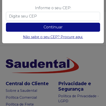
Informe o seu CEP:
Não achou algum produto?
Sugira para a
Saudental
Continuar
Não sabe o seu CEP? Procure aqui.
Sugerir produtos
Central do Cliente
Privacidade e
Segurança
Sobre a Saudental
Política de Privacidade -
Política Comercial
LGPD
Política de Frete