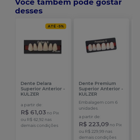
Você também pode gostar
desses
ATÉ
-
5
%
Dente Delara
Dente Premium
D
Superior Anterior
-
Superior Anterior
-
S
KULZER
KULZER
-
Embalagem com 6
E
a partir de
:
unidades.
p
R$ 61,03
no
Pix
D
a partir de
:
a
ou
R$ 62,92
nas
R$ 223,09
R
no
Pix
demais condições
ou
R$ 229,99
nas
o
demais condições
d