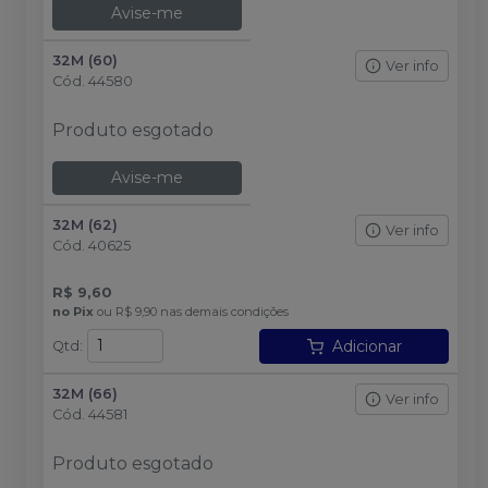
Avise-me
32M (60)
Ver info
Cód.
44580
Produto esgotado
Avise-me
32M (62)
Ver info
Cód.
40625
R$ 9,60
no
Pix
ou
R$ 9,90
nas demais condições
Adicionar
Qtd
:
32M (66)
Ver info
Cód.
44581
Produto esgotado