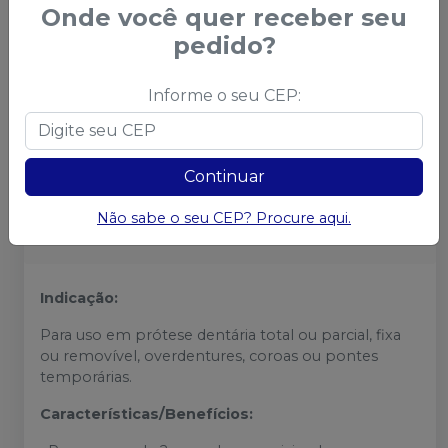
Onde você quer receber seu
Avise-me
pedido?
Informe o seu CEP:
Calcule frete e prazo
Continuar
Calcular
Não sabe o seu CEP? Procure aqui.
Não sei o meu CEP
Indicação:
Para uso em prótese dentária total ou parcial, fixa
ou removível, overdentures, coroas ou pontes
temporárias.
Características/Benefícios: