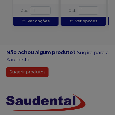
Qtd
:
Qtd
:
Ver opções
Ver opções
Não achou algum produto?
Sugira para a
Saudental
Sugerir produtos