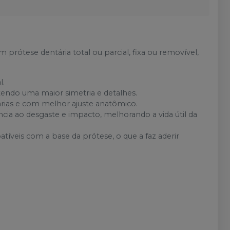
Avise-me
Ver info
esgotado
Produto
Avise-me
Ver info
esgotado
m prótese dentária total ou parcial, fixa ou removível,
Produto
Avise-me
Ver info
esgotado
l.
tendo uma maior simetria e detalhes.
Produto
Avise-me
árias e com melhor ajuste anatômico.
Ver info
esgotado
cia ao desgaste e impacto, melhorando a vida útil da
Produto
íveis com a base da prótese, o que a faz aderir
Avise-me
Ver info
esgotado
Produto
Avise-me
Ver info
esgotado
Produto
Avise-me
Ver info
esgotado