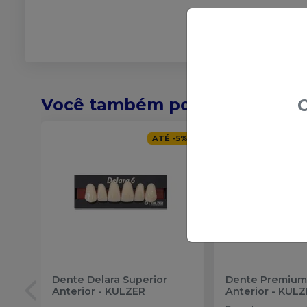
Você também pode gostar de
O
ATÉ
-
5
%
Dente Delara Superior
Dente Premium
Anterior
-
KULZER
Anterior
-
KULZ