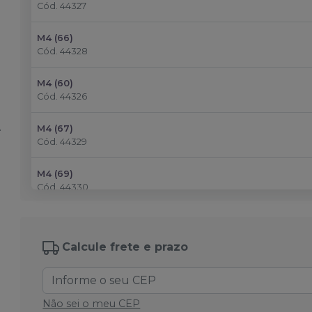
Cód.
44327
M4 (66)
Cód.
44328
M4 (60)
Cód.
44326
M4 (67)
Cód.
44329
M4 (69)
Cód.
44330
M4 (BL2)
Cód.
44282
Calcule frete e prazo
M2 (60)
Cód.
44319
Não sei o meu CEP
M2 (62)