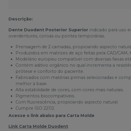
Cód.
44320
M2 (66)
Descrição:
Cód.
44321
Dente Duodent Posterior Superior
indicado para uso e
overdentures, coroas ou pontes temporárias.
M3 (60)
Cód.
44322
Prensagem de 2 camadas, propiciando aspecto natura
Produzidos em matrizes de aço feitas pela CAD/CAM, 
M3 (62)
Modelário europeu compatível com diversas faixas et
Cód.
44323
Contém aditivo orgânico no qual incrementa a resistên
prótese e conforto do paciente.
M3 (66)
Fabricados com matérias primas selecionadas e compat
Cód.
44324
melhor à base.
Alta estabilidade de cores, com cores mais naturais.
M3 (67)
Pigmentos biocompatíveis.
Cód.
44325
Com fluorescência, propiciando aspecto natural.
Cumpre ISO 22112.
M3 (BL2)
Acesse o link abaixo para Carta Molde
Cód.
44281
Link Carta Molde Duodent