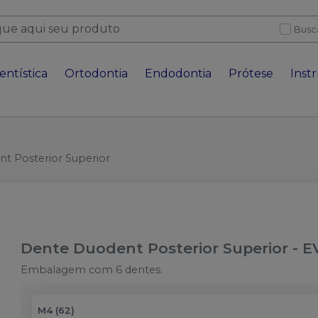
Busc
entística
Ortodontia
Endodontia
Prótese
Inst
t Posterior Superior
Dente Duodent Posterior Superior
-
E
Embalagem com 6 dentes.
M4 (62)