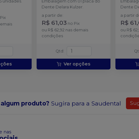
 unidades.
Embalagem com 01 placa do
Embalag
M6 (66)
Dente Delara Kulzer.
Dente De
Cód.
44336
a partir de
:
a partir 
o
Pix
R$ 61,03
R$ 61
no
Pix
M6 (67)
demais
Cód.
44337
ou
R$ 62,92
nas demais
ou
R$ 62
condições
condiçõ
M6 (69)
Cód.
44338
Qtd
:
Q
pções
Ver opções
 algum produto?
Sugira para a
Saudental
Sug
 nas
ociais