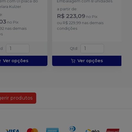
em com 01 placa do
Embalagem com 8 unidades.
Produto
Avise-me
Ver info
lara Kulzer.
esgotado
a partir de
:
de
:
R$ 223,09
no
Pix
,03
Produto
no
Pix
ou
R$ 229,99
nas demais
Avise-me
Ver info
esgotado
,92
nas demais
condições
es
Produto
Avise-me
Ver info
esgotado
td
:
Qtd
:
Ver opções
Ver opções
erir produtos