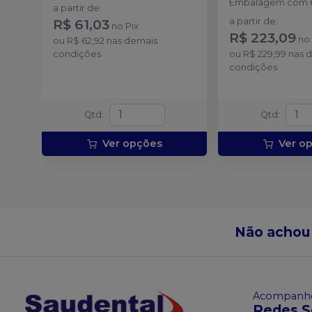
Embalagem com 6
a partir de
:
R$ 61,03
a partir de
:
no
Pix
R$ 223,09
n
ou
R$ 62,92
nas demais
condições
ou
R$ 229,99
nas 
condições
Qtd
:
Qtd
:
Ver opções
Ver o
Não achou
Acompanhe
Redes S