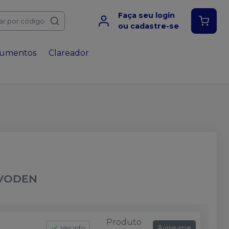
Faça seu login
ar por código
ou cadastre-se
rumentos
Clareador
VODEN
Produto
Avise-me
Ver info