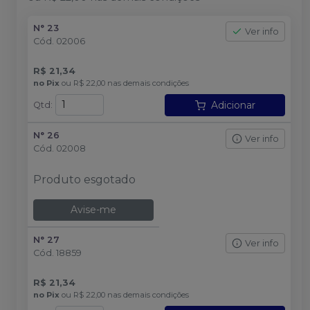
N° 23
Ver info
Cód.
02006
R$ 21,34
no
Pix
ou
R$ 22,00
nas demais condições
Adicionar
Qtd
:
N° 26
Ver info
Cód.
02008
Produto esgotado
Avise-me
N° 27
Ver info
Cód.
18859
R$ 21,34
no
Pix
ou
R$ 22,00
nas demais condições