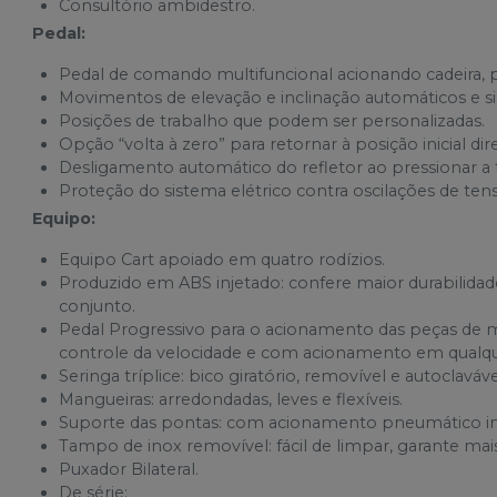
Consultório ambidestro.
Pedal:
Pedal de comando multifuncional acionando cadeira, p
Movimentos de elevação e inclinação automáticos e s
Posições de trabalho que podem ser personalizadas.
Opção “volta à zero” para retornar à posição inicial di
Desligamento automático do refletor ao pressionar a te
Proteção do sistema elétrico contra oscilações de ten
Equipo:
Equipo Cart apoiado em quatro rodízios.
Produzido em ABS injetado: confere maior durabilidade 
conjunto.
Pedal Progressivo para o acionamento das peças de mã
controle da velocidade e com acionamento em qualqu
Seringa tríplice: bico giratório, removível e autoclaváve
Mangueiras: arredondadas, leves e flexíveis.
Suporte das pontas: com acionamento pneumático ind
Tampo de inox removível: fácil de limpar, garante mais 
Puxador Bilateral.
De série: