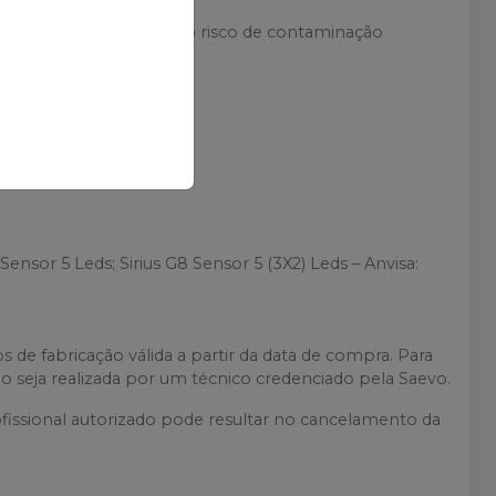
ransparente.
am isolamento, evitando o risco de contaminação
de 620º.
de pelo pedal).
 Sensor 5 Leds; Sirius G8 Sensor 5 (3X2) Leds – Anvisa:
s de fabricação válida a partir da data de compra.
Para
ação seja realizada por um técnico credenciado pela Saevo.
fissional autorizado pode resultar no cancelamento da