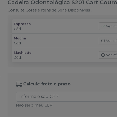
Cadeira Odontológica S201 Cart Cour
Consulte Cores e Itens de Série Disponíveis .
Espresso
Ver in
Cód.
Mocha
Ver in
Cód.
Machiatto
Ver in
Cód.
Calcule frete e prazo
Não sei o meu CEP