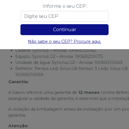
Dupla proteção do espelho, em material resistente, t
Informe o seu CEP:
Puxadores bilaterais em forma de alça que possibilit
cruzada.
Cabeçote produzido em material resistente, com giro 
Intensidade: 8.000 a 35.000 LUX (escolha de intensida
Continuar
Anvisa:
Não sabe o seu CEP? Procure aqui.
O Consultório Odontológico S201 C é composto por:
Cadeira: Syncrus – Anvisa: 10069210062.
Equipo: Syncrus G2 – Anvisa: 10069210075.
Unidade de água: Syncrus G2 – Anvisa: 10069210063.
Refletor: Persus Led, Sirius G8 Sensor 3 Leds; Sirius G8
10069210069.
Garantia:
A Saevo oferece uma garantia de
12 meses
contra defeito
assegurar a validade da garantia, é essencial que a instal
A violação da embalagem antes da instalação por um pro
garantia.
Atenção: