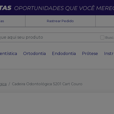
ias
Rastrear Pedido
Busc
entística
Ortodontia
Endodontia
Prótese
Inst
gica
Cadeira Odontológica S201 Cart Couro