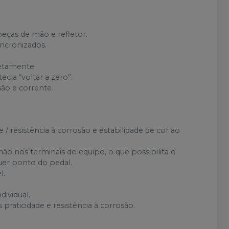
eças de mão e refletor.
incronizados.
retamente.
cla “voltar a zero”.
são e corrente.
/ resistência à corrosão e estabilidade de cor ao
o nos terminais do equipo, o que possibilita o
er ponto do pedal.
l.
ividual.
praticidade e resistência à corrosão.