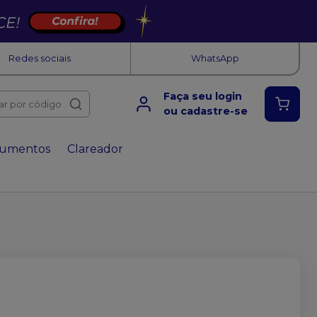
Redes sociais
WhatsApp
Faça seu login
ar por código
ou cadastre-se
rumentos
Clareador