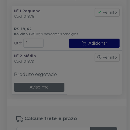
Nº 1 Pequeno
Ver info
Cód.
01878
R$ 18,42
no
Pix
ou
R$ 18,99
nas demais condições
Adicionar
Qtd
:
Nº 2 Médio
Ver info
Cód.
01879
Produto esgotado
Avise-me
Calcule frete e prazo