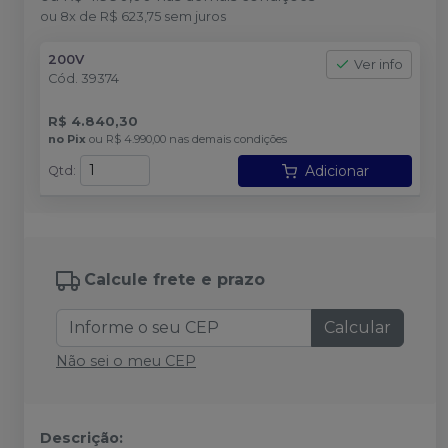
ou
8
x
de
R$ 623,75
sem juros
200V
Ver info
Cód.
39374
R$ 4.840,30
no
Pix
ou
R$ 4.990,00
nas demais condições
Adicionar
Qtd
:
Calcule frete e prazo
Calcular
Não sei o meu CEP
Descrição: