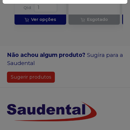
Qtd
:
Ver opções
Esgotado
Não achou algum produto?
Sugira para a
Saudental
Sugerir produtos