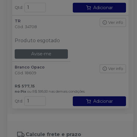
Adicionar
Qtd
:
TR
Ver info
Cód.
34708
Produto esgotado
Avise-me
Branco Opaco
Ver info
Cód.
18609
R$ 577,15
no
Pix
ou
R$ 595,00
nas demais condições
Adicionar
Qtd
:
Calcule frete e prazo