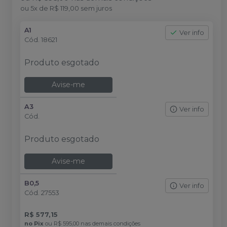
ou
5
x
de
R$ 119,00
sem juros
A1
Ver info
Cód.
18621
Produto esgotado
Avise-me
A3
Ver info
Cód.
Produto esgotado
Avise-me
B0,5
Ver info
Cód.
27553
R$ 577,15
no
Pix
ou
R$ 595,00
nas demais condições