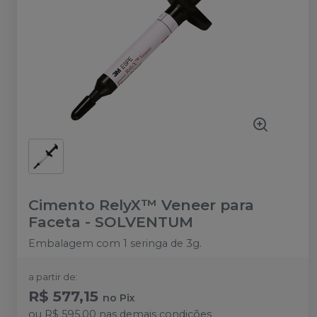
Cimento RelyX™ Veneer para
Faceta
-
SOLVENTUM
Embalagem com 1 seringa de 3g.
a partir de:
R$ 577,15
no
Pix
ou
R$ 595,00
nas demais condições