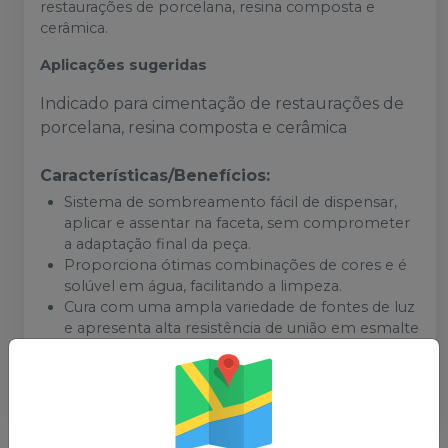
restaurações de porcelana, resina composta e
cerâmica.
Aplicações sugeridas
Indicado para cimentação de restaurações de
porcelana, resina composta e cerâmica
Características/Benefícios:
Sistema de sombreamento fácil de dispensar,
aplicar e assentar na faceta, sem comprometer
a adaptação final da peça.
Proporciona ótimas combinações de cores e é
solúvel em água, facilitando a limpeza.
Cura com uma ampla variedade de fontes de luz
e apresenta alta resistência de união em esmalte
e dentina.
Oferece excelente manuseio, escoando apenas
sob pressão.