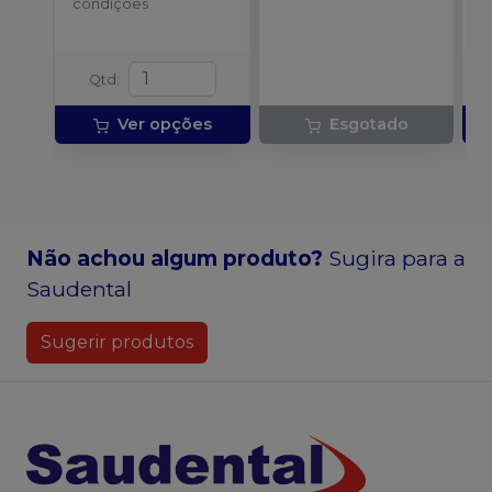
o
condições
d
Qtd
:
Ver opções
Esgotado
Não achou algum produto?
Sugira para a
Saudental
Sugerir produtos