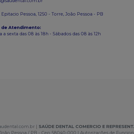
s@saudental.com.br
 Epitacio Pessoa, 1250 - Torre, João Pessoa - PB
o de Atendimento
:
 a sexta das 08 às 18h - Sábados das 08 às 12h
saudental.com.br |
SAÚDE DENTAL COMERCIO E REPRESEN
e -João Pessoa / PB - Cep 58040-000 | Autorizações de Funci