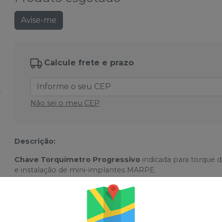
Avise-me
Calcule frete e prazo
Não sei o meu CEP
Descrição:
Chave Torquímetro Progressivo
indicada para torque d
e instalação de mini-implantes MARPE.
Encaixe padrão quadrado;
Torque progressivo 10 a 70N.cm;
Aço Inoxidável.