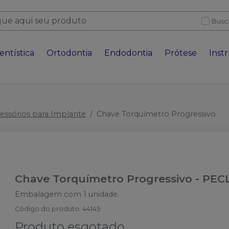
Busc
entística
Ortodontia
Endodontia
Prótese
Inst
essórios para Implante
Chave Torquímetro Progressivo
Chave Torquímetro Progressivo
-
PEC
Embalagem com 1 unidade.
Código do produto
:
44145
Produto esgotado