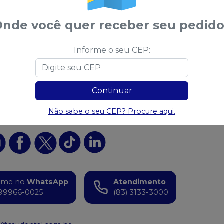
nde você quer receber seu pedido
Informe o seu CEP:
 algum produto?
Sugira para a
Saudental
Sug
Continuar
 nas
Não sabe o seu CEP? Procure aqui.
ociais
ame no
WhatsApp
Atendimento
99966-0025
(83) 3133-3000