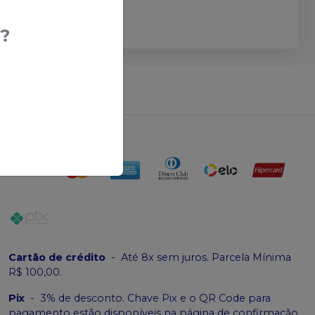
?
erir produtos
Cartão de crédito
-
Até 8x sem juros. Parcela Mínima
R$ 100,00.
Pix
-
3% de desconto. Chave Pix e o QR Code para
pagamento estão disponíveis na página de confirmação