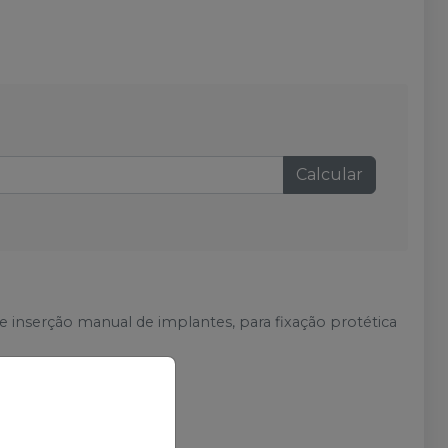
Calcular
e inserção manual de implantes, para fixação protética