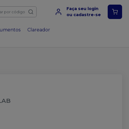
Faça seu login
ar por código
ou cadastre-se
rumentos
Clareador
LAB