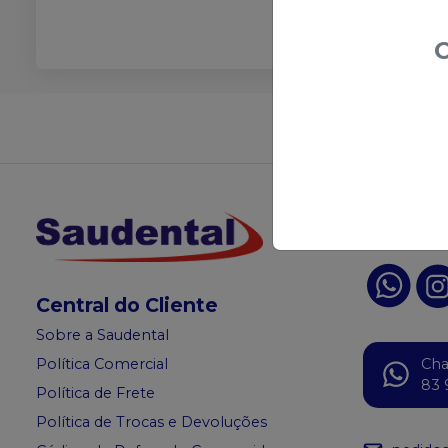
O
Não achou
Acompanhe
Redes S
Central do Cliente
Sobre a Saudental
Política Comercial
Ch
83 
Política de Frete
Política de Trocas e Devoluções