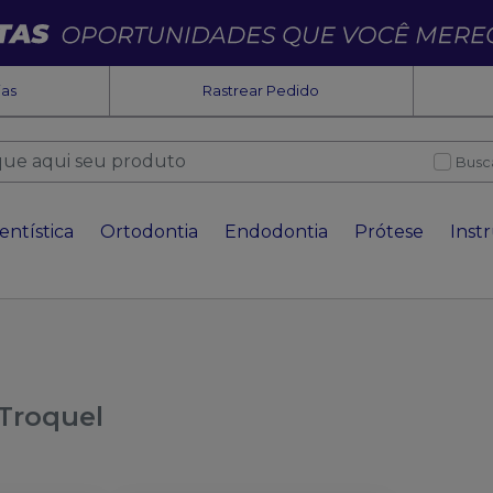
ias
Rastrear Pedido
Busc
entística
Ortodontia
Endodontia
Prótese
Inst
Troquel