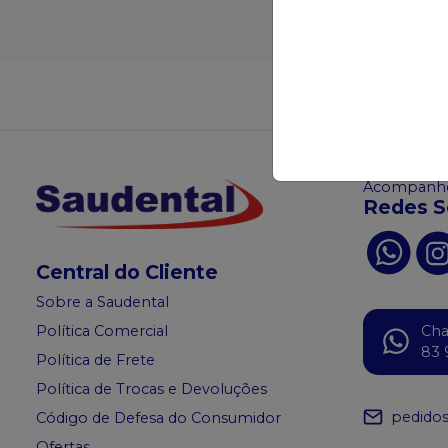
Adicionar ao
Não achou
Acompanhe
Redes S
Central do Cliente
Sobre a Saudental
Política Comercial
Ch
83 
Política de Frete
Política de Trocas e Devoluções
pedido
Código de Defesa do Consumidor
Ofertas