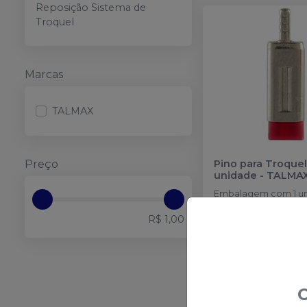
Reposição Sistema de
Troquel
Marcas
TALMAX
Preço
Pino para Troquel
unidade
-
TALMA
Embalag
R$ 0,82
no
Pix
R$ 1,00
ou
R$ 0,85
nas dema
condições
O
Qtd
: