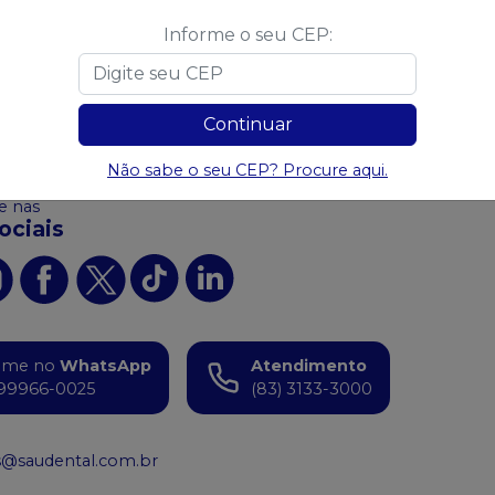
 carrinho
Ver opções
Informe o seu CEP:
 algum produto?
Sugira para a
Saudental
Sug
Continuar
Não sabe o seu CEP? Procure aqui.
 nas
ociais
ame no
WhatsApp
Atendimento
99966-0025
(83) 3133-3000
s@saudental.com.br