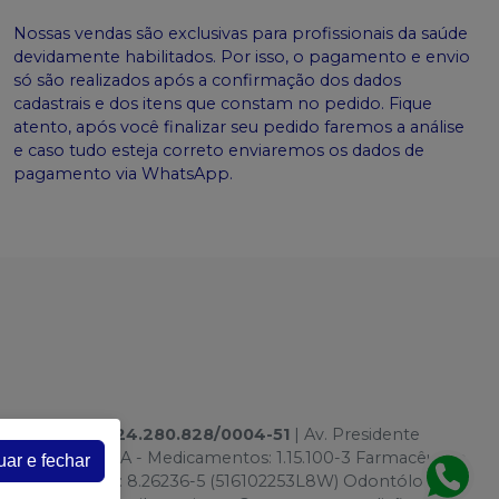
Nossas vendas são exclusivas para profissionais da saúde
devidamente habilitados. Por isso, o pagamento e envio
só são realizados após a confirmação dos dados
cadastrais e dos itens que constam no pedido. Fique
atento, após você finalizar seu pedido faremos a análise
e caso tudo esteja correto enviaremos os dados de
pagamento via WhatsApp.
TACAO LTDA
|
24.280.828/0004-51
| Av. Presidente
onamento ANVISA - Medicamentos: 1.15.100-3 Farmacêutico
uar e fechar
utos para Saúde: 8.26236-5 (516102253L8W) Odontólogo