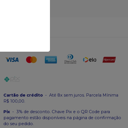
erir produtos
Cartão de crédito
-
Até 8x sem juros. Parcela Mínima
R$ 100,00.
Pix
-
3% de desconto. Chave Pix e o QR Code para
pagamento estão disponíveis na página de confirmação
do seu pedido.