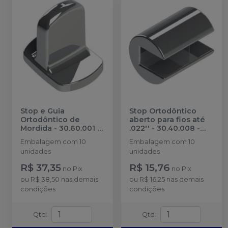
Stop e Guia
Stop Ortodôntico
Ortodôntico de
aberto para fios até
Mordida - 30.60.001
-
.022'' - 30.40.008
-
MORELLI
MORELLI
Embalagem com 10
Embalagem com 10
unidades
unidades
R$ 37,35
R$ 15,76
no
Pix
no
Pix
ou
R$ 38,50
nas demais
ou
R$ 16,25
nas demais
condições
condições
Qtd
:
Qtd
: