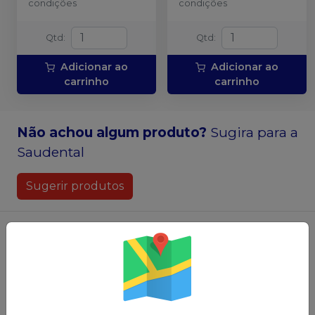
condições
condições
Qtd
:
Qtd
:
Adicionar ao
Adicionar ao
carrinho
carrinho
Não achou algum produto?
Sugira para a
Saudental
Sugerir produtos