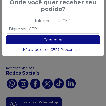
Onde você quer receber seu
Central do Cliente
Privacidade e
pedido?
Segurança
Sobre a Saudental
Política de Privacidade -
Política Comercial
LGPD
Informe o seu CEP:
Política de Frete
Política de Trocas e
Devoluções
Continuar
Código de Defesa do
Consumidor
Não sabe o seu CEP? Procure aqui.
Ofertas
Acompanhe nas
Redes Sociais
Chame no
WhatsApp