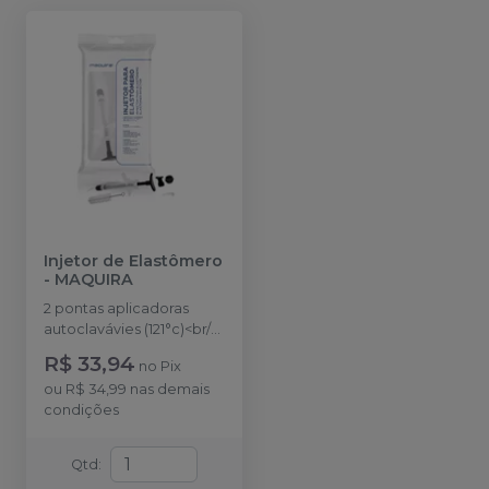
Injetor de Elastômero
-
MAQUIRA
2 pontas aplicadoras
autoclavávies (121°c)<br/>1
escova para
R$ 33,94
no
Pix
limpeza<br/>2 peças
ou
R$ 34,99
nas demais
(Auxiliar) inserção do
condições
elastômero na seringa
Qtd
: