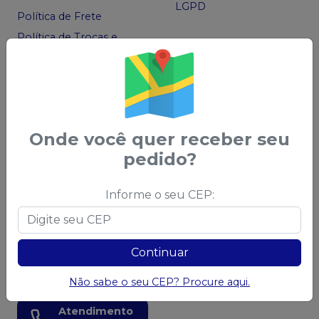
LGPD
Política de Frete
Política de Trocas e
Devoluções
Código de Defesa do
Consumidor
Ofertas
Onde você quer receber seu
Acompanhe nas
pedido?
Redes Sociais
Informe o seu CEP:
Continuar
Chame no
WhatsApp
83 99966-0025
Não sabe o seu CEP? Procure aqui.
Atendimento