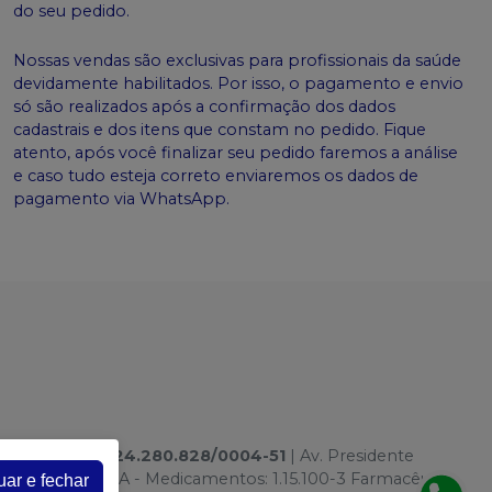
do seu pedido.
Nossas vendas são exclusivas para profissionais da saúde
devidamente habilitados. Por isso, o pagamento e envio
só são realizados após a confirmação dos dados
cadastrais e dos itens que constam no pedido. Fique
atento, após você finalizar seu pedido faremos a análise
e caso tudo esteja correto enviaremos os dados de
pagamento via WhatsApp.
TACAO LTDA
|
24.280.828/0004-51
| Av. Presidente
onamento ANVISA - Medicamentos: 1.15.100-3 Farmacêutico
uar e fechar