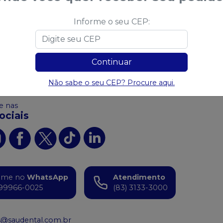
Informe o seu CEP:
 algum produto?
Sugira para a
Saudental
Sug
Continuar
Não sabe o seu CEP? Procure aqui.
 nas
ociais
ame no
WhatsApp
Atendimento
99966-0025
(83) 3133-3000
s@saudental.com.br