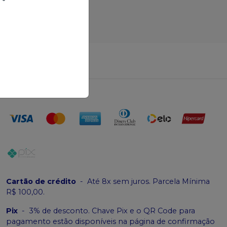
erir produtos
Cartão de crédito
-
Até 8x sem juros. Parcela Mínima
R$ 100,00.
Pix
-
3% de desconto. Chave Pix e o QR Code para
pagamento estão disponíveis na página de confirmação