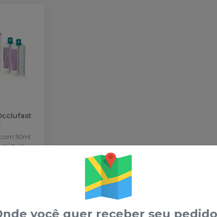
Occlufast
K
s com 50ml
 mistura.
do
nde você quer receber seu pedido