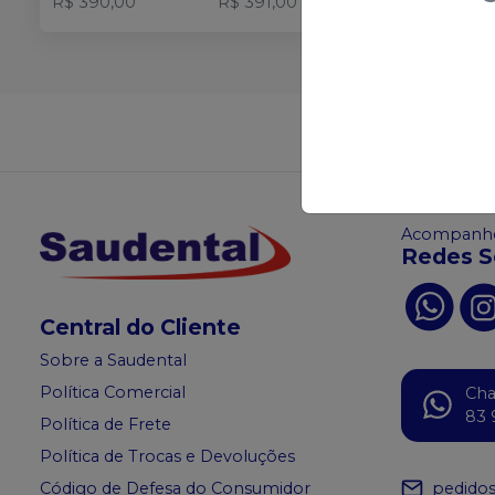
R$ 390,00
R$ 391,00
Não achou
Acompanhe
Redes S
Central do Cliente
Sobre a Saudental
Política Comercial
Ch
83 
Política de Frete
Política de Trocas e Devoluções
pedido
Código de Defesa do Consumidor