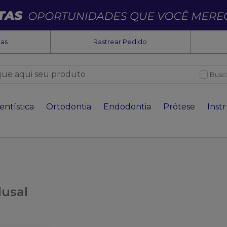
ias
Rastrear Pedido
Busc
entística
Ortodontia
Endodontia
Prótese
Inst
lusal