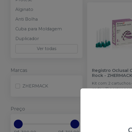
Alginato
Anti Bolha
Cuba para Moldagem
Duplicador
Ver todas
Marcas
Registro Oclusal 
Rock
-
ZHERMAC
Kit com: 2 cartucho
ZHERMACK
cada + 12 pontas para
Esgota
Preço
O