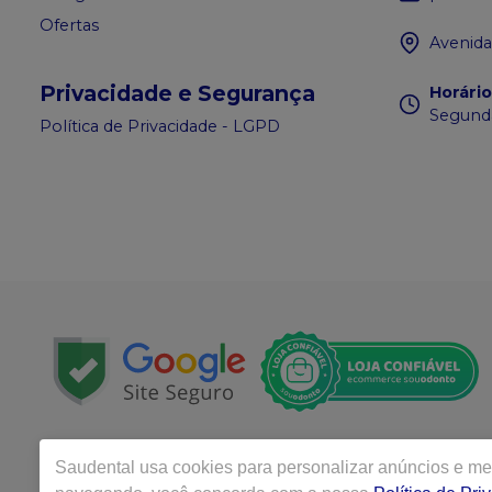
Ofertas
Avenida
Privacidade e Segurança
Horári
Segunda
Política de Privacidade - LGPD
Copyright © 2022 | Todos os direitos reservados | www.
Saudental
usa cookies para personalizar anúncios e mel
Epitacio Pessoa, 1250 - Emp. Concorde Sala 109 - Torr