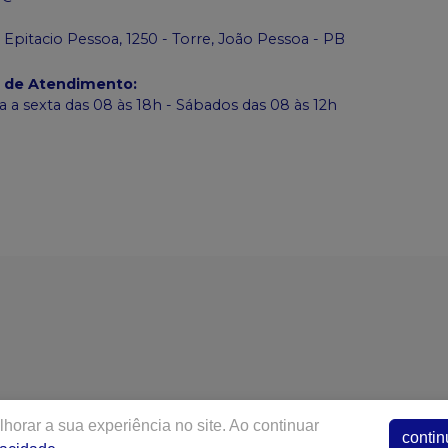
 Epitacio Pessoa, 1250 - Torre, João Pessoa - PB
o de Atendimento
:
 a sexta das 08 às 18h - Sábados das 08 às 12h
saudental.com.br |
SAÚDE DENTAL COMERCIO E REPRESEN
horar a sua experiência no site. Ao continuar
e -João Pessoa / PB - Cep 58040-000 | Autorizações de Funci
contin