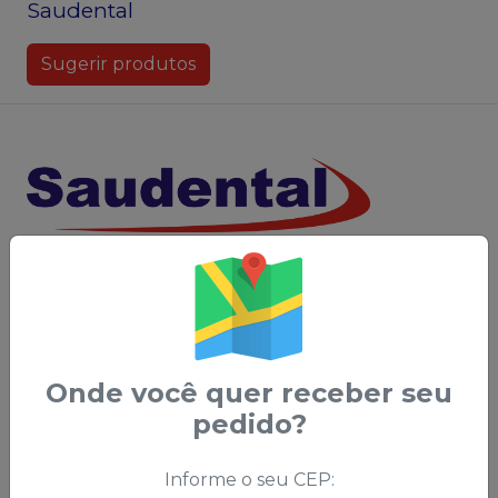
Saudental
Sugerir produtos
Central do Cliente
Privacidade e
Segurança
Sobre a Saudental
Política de Privacidade -
Política Comercial
LGPD
Política de Frete
Onde você quer receber seu
Política de Trocas e
pedido?
Devoluções
Código de Defesa do
Informe o seu CEP:
Consumidor