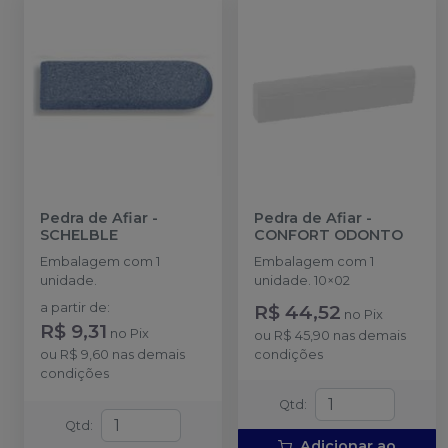
Pedra de Afiar
-
Pedra de Afiar
-
SCHELBLE
CONFORT ODONTO
Embalagem com 1
Embalagem com 1
unidade.
unidade. 10×02
a partir de
:
R$ 44,52
no
Pix
R$ 9,31
no
Pix
ou
R$ 45,90
nas demais
ou
R$ 9,60
nas demais
condições
condições
Qtd
:
Qtd
:
Adicionar ao