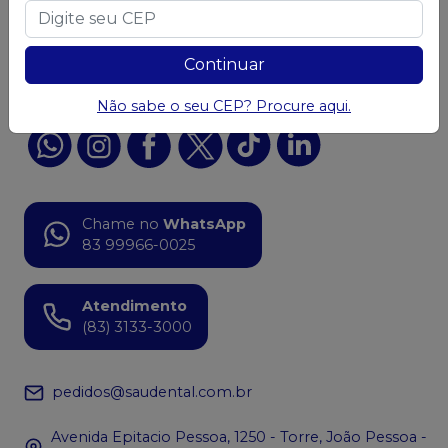
Ofertas
Continuar
Acompanhe nas
Redes Sociais
Não sabe o seu CEP? Procure aqui.
Chame no
WhatsApp
83 99966-0025
Atendimento
(83) 3133-3000
pedidos@saudental.com.br
Avenida Epitacio Pessoa, 1250 - Torre, João Pessoa -