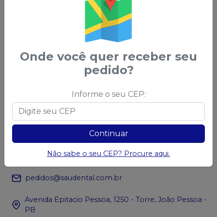
Acompanhe nas
Redes Sociais
Onde você quer receber seu
pedido?
Informe o seu CEP:
Chame no
WhatsApp
83 99966-0025
Continuar
Atendimento
(83) 3133-3000
Não sabe o seu CEP? Procure aqui.
pedidos@saudental.com.br
Avenida Epitacio Pessoa, 1250 - Torre, João Pessoa -
PB