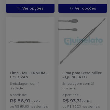
Ver opções
Ver opções
Lima
-
MILLENNIUM -
Lima para Osso Miller
GOLGRAN
-
QUINELATO
Embalagem com 1
Embalagem com 01
unidade
unidade.
a partir de
:
a partir de
:
R$ 86,91
R$ 93,31
no
Pix
no
Pix
ou
R$ 89,60
nas demais
ou
R$ 96,20
nas demais