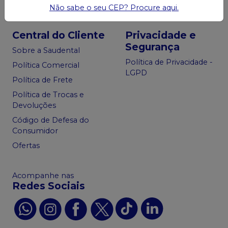
Não sabe o seu CEP? Procure aqui.
Central do Cliente
Privacidade e
Segurança
Sobre a Saudental
Política de Privacidade -
Política Comercial
LGPD
Política de Frete
Política de Trocas e
Devoluções
Código de Defesa do
Consumidor
Ofertas
Acompanhe nas
Redes Sociais