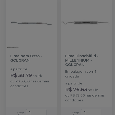
Lima para Osso
-
Lima Hinschifild
-
GOLGRAN
MILLENNIUM -
GOLGRAN
a partir de
:
Embalagem com 1
R$ 38,79
no
Pix
unidade
ou
R$ 39,99
nas demais
a partir de
:
condições
R$ 76,63
no
Pix
ou
R$ 79,00
nas demais
condições
Qtd
:
Qtd
: