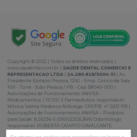
Copyright © 2022 | Todos os direitos reservados |
www.saudental.com.br |
SAÚDE DENTAL COMERCIO E
REPRESENTACAO LTDA
|
24.280.828/0004-51
| Av.
Presidente Epitacio Pessoa, 1250 - Emp. Concorde Sala
109 - Torre -João Pessoa / PB - Cep 58040-000 |
Autorizações de Funcionamento ANVISA -
Medicamentos: 1.15.100-3 Farmacêutico responsável:
Mônica Valéria Medeiros Nóbrega. CRF/PB nº 2631 PB |
Autorizações de Funcionamento ANVISA – Produtos
para Saúde: 8.26236-5 (516102253L8W) Odontólogo
responsável: ROBERTA CAIAFFO CAVALCANTE
ANDRADE. CRO/PB 2368 PB | Política de Privacidade e