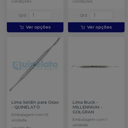
condições
condições
Qtd
:
Qtd
:
Ver opções
Ver opções
Lima Seldin para Osso
Lima Buck
-
-
QUINELATO
MILLENNIUM -
GOLGRAN
Embalagem com 01
Embalagem com 1
unidade.
unidade
a partir de
: