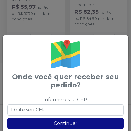
a partir de
:
R$ 55,97
no
Pix
R$ 82,35
no
Pix
ou
R$ 57,70
nas demais
ou
R$ 84,90
nas demais
condições
condições
Qtd
:
Qtd
:
Ver opções
Ver opções
Não achou algum produto?
Sugira para a
Onde você quer receber seu
Saudental
pedido?
Sugerir produtos
Informe o seu CEP:
Continuar