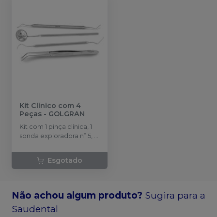
Kit Clínico com 4
Peças
-
GOLGRAN
Kit com 1 pinça clínica, 1
sonda exploradora nº 5, 1
escavador nº 17 e 1 cabo
com espelho nº 5.
Esgotado
Não achou algum produto?
Sugira para a
Saudental