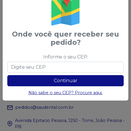
Acompanhe nas
Redes Sociais
Onde você quer receber seu
pedido?
Informe o seu CEP:
Chame no
WhatsApp
83 99966-0025
Continuar
Atendimento
(83) 3133-3000
Não sabe o seu CEP? Procure aqui.
pedidos@saudental.com.br
Avenida Epitacio Pessoa, 1250 - Torre, João Pessoa -
PB