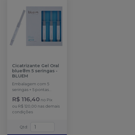
Cicatrizante Gel Oral
blue®m 5 seringas
-
BLUEM
Embalagem com 5
seringas + 5 pontas
aplicadoras
R$ 116,40
no
Pix
ou
R$ 120,00
nas demais
condições
Qtd
: