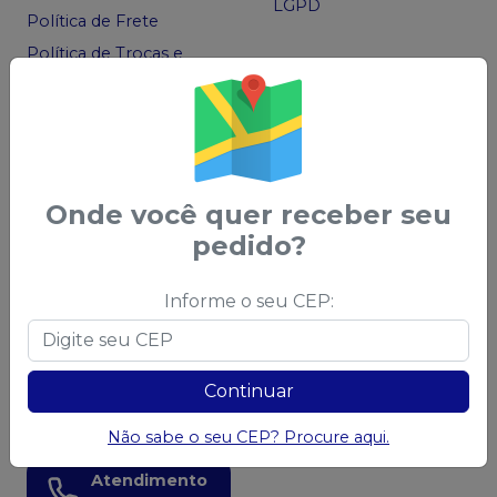
LGPD
Política de Frete
Política de Trocas e
Devoluções
Código de Defesa do
Consumidor
Ofertas
Onde você quer receber seu
Acompanhe nas
pedido?
Redes Sociais
Informe o seu CEP:
Chame no
WhatsApp
Continuar
83 99966-0025
Não sabe o seu CEP? Procure aqui.
Atendimento