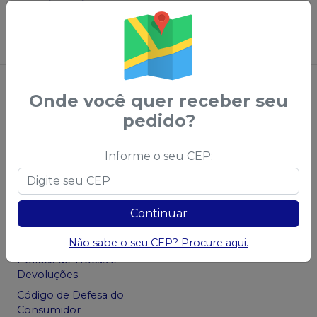
Saudental
Sugerir produtos
Onde você quer receber seu
pedido?
Informe o seu CEP:
Central do Cliente
Privacidade e
Segurança
Sobre a Saudental
Continuar
Política de Privacidade -
Política Comercial
LGPD
Política de Frete
Não sabe o seu CEP? Procure aqui.
Política de Trocas e
Devoluções
Código de Defesa do
Consumidor