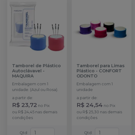
Tamborel de Plástico
Tamborel para Limas
Autoclávavel
-
Plástico
-
CONFORT
MAQUIRA
ODONTO
Embalagem com 1
Embalagem com 1
unidade. (Azul ou Rosa).
unidade
a partir de
:
a partir de
:
R$ 23,72
R$ 24,54
no
Pix
no
Pix
ou
R$ 24,45
nas demais
ou
R$ 25,30
nas demais
condições
condições
Qtd
:
Qtd
: