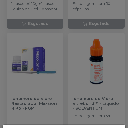
1 frasco pó 10g + 1 frasco
Embalagem com 50
líquido de 8ml + dosador
cápsulas.
Esgotado
Esgotado
Ionômero de Vidro
Ionômero de Vidro
Restaurador Maxxion
Vitrebond™ - Liquido
R Pó
-
FGM
-
SOLVENTUM
Embalagem com 5ml.