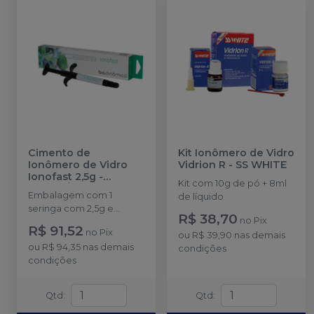
Cimento de
Kit Ionômero de Vidro
Ionômero de Vidro
Vidrion R
-
SS WHITE
Ionofast 2,5g
-
Kit com 10g de pó + 8ml
BIODINÂMICA
Embalagem com 1
de líquido
seringa com 2,5g e
R$ 38,70
no
Pix
acessórios.
R$ 91,52
no
Pix
ou
R$ 39,90
nas demais
ou
R$ 94,35
nas demais
condições
condições
Qtd
:
Qtd
: