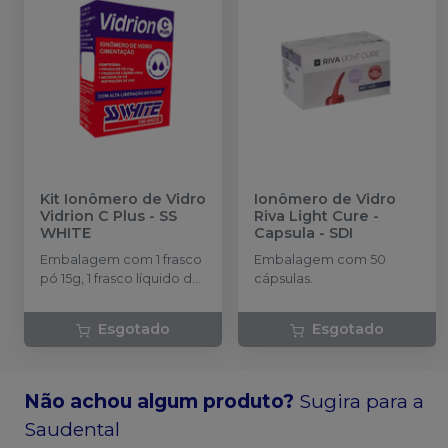
Kit Ionômero de Vidro
Ionômero de Vidro
Vidrion C Plus
-
SS
Riva Light Cure -
WHITE
Capsula
-
SDI
Embalagem com 1 frasco
Embalagem com 50
pó 15g, 1 frasco líquido de
cápsulas.
10ml.
Esgotado
Esgotado
Não achou algum produto?
Sugira para a
Saudental