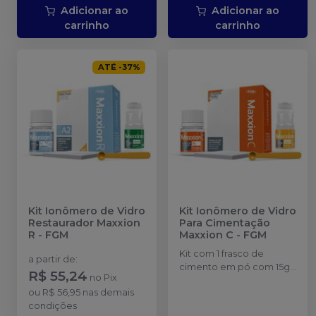
Adicionar ao
Adicionar ao
carrinho
carrinho
ATÉ
-
37
%
Kit Ionômero de Vidro
Kit Ionômero de Vidro
Restaurador Maxxion
Para Cimentação
R
-
FGM
Maxxion C
-
FGM
Kit com 1 frasco de
a partir de
:
cimento em pó com 15g
R$ 55,24
no
Pix
+ 1 frasco de líquido com
ou
R$ 56,95
nas demais
10g + 1 dosador de pó + 1
condições
bloco de espátula.