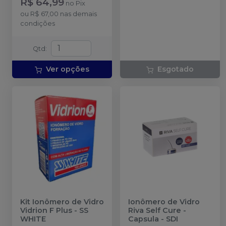
R$ 64,99
no
Pix
bloco de espatulação.
ou
R$ 67,00
nas demais
condições
Qtd
:
Ver opções
Esgotado
Kit Ionômero de Vidro
Ionômero de Vidro
Vidrion F Plus
-
SS
Riva Self Cure -
WHITE
Capsula
-
SDI