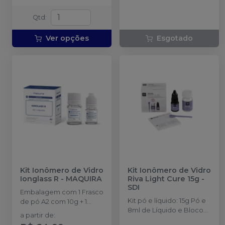
Qtd
:
Ver opções
Esgotado
Kit Ionômero de Vidro
Kit Ionômero de Vidro
Ionglass R
-
MAQUIRA
Riva Light Cure 15g
-
SDI
Embalagem com 1 Frasco
Kit pó e líquido: 15g Pó e
de pó A2 com 10g + 1
8ml de Líquido e Bloco
Frasco de líquido com
a partir de
:
de espatulação
8ml + 1 dosador de pó e 1