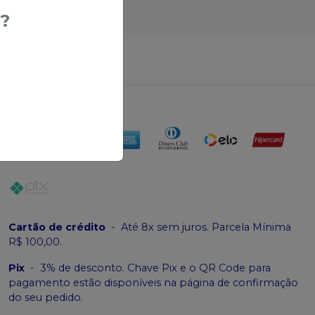
?
erir produtos
Cartão de crédito
-
Até 8x sem juros. Parcela Mínima
R$ 100,00.
Pix
-
3% de desconto. Chave Pix e o QR Code para
pagamento estão disponíveis na página de confirmação
do seu pedido.