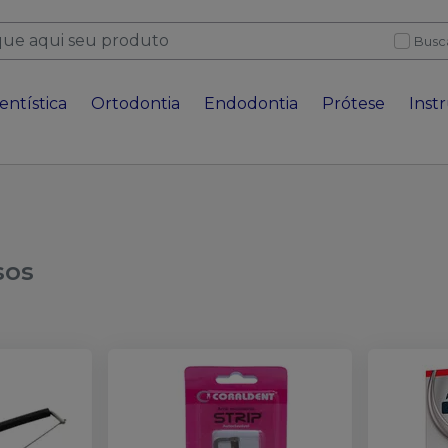
Busc
entística
Ortodontia
Endodontia
Prótese
Inst
sos