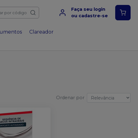
Faça seu login
ar por código
ou cadastre-se
rumentos
Clareador
Ordenar por