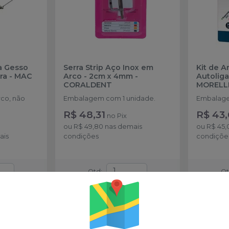
a Gesso
Serra Strip Aço Inox em
Kit de A
ra
-
MAC
Arco - 2cm x 4mm
-
Autoliga
CORALDENT
MORELL
co, não
Embalagem com 1 unidade.
Embalage
R$ 48,31
R$ 43,
no
Pix
ou
R$ 49,80
nas demais
ou
R$ 45,
ais
condições
condiçõe
Qtd
:
Q
 carrinho
Adicionar ao carrinho
Adi