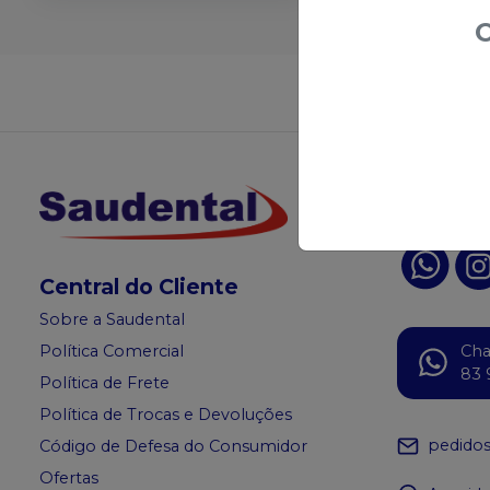
O
Não achou
Acompanhe
Redes S
Central do Cliente
Sobre a Saudental
Política Comercial
Ch
83 
Política de Frete
Política de Trocas e Devoluções
pedido
Código de Defesa do Consumidor
Ofertas