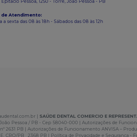
 Epitacio Pessoa, 1250 - Torre, João Pessoa - PB
o de Atendimento
:
 a sexta das 08 às 18h - Sábados das 08 às 12h
saudental.com.br |
SAÚDE DENTAL COMERCIO E REPRESEN
e -João Pessoa / PB - Cep 58040-000 | Autorizações de Funci
 nº 2631 PB | Autorizações de Funcionamento ANVISA – Prod
O/PB 2368 PB | Política de Privacidade e Segurança - Foto