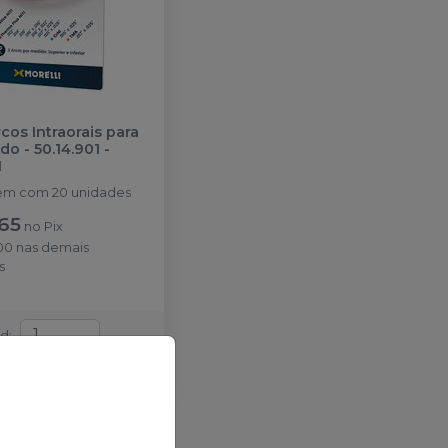
rcos Intraorais para
do - 50.14.901
-
I
m com 20 unidades
65
no
Pix
00
nas demais
s
td
:
cionar ao carrinho