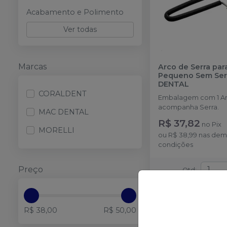
Acabamento e Polimento
Ver todas
Marcas
Arco de Serra par
Pequeno Sem Ser
DENTAL
CORALDENT
Embalagem com 1 Ar
acompanha Serra.
MAC DENTAL
R$ 37,82
no
Pix
MORELLI
ou
R$ 38,99
nas dem
condições
Preço
Qtd
:
Adicionar ao
R$ 38,00
R$ 50,00