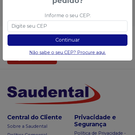
pedido?
Informe o seu CEP:
Não achou algum produto?
Sugira para a
Continuar
Saudental
Não sabe o seu CEP? Procure aqui.
Sugerir produtos
Central do Cliente
Privacidade e
Segurança
Sobre a Saudental
Política de Privacidade -
Política Comercial