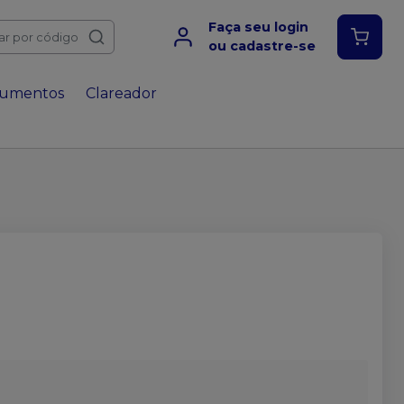
Faça seu login
ar por código
ou cadastre-se
rumentos
Clareador