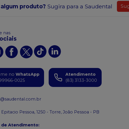
 algum produto?
Sugira para a
Saudental
Sug
 nas
ociais
ame no
WhatsApp
Atendimento
99966-0025
(83) 3133-3000
s@saudental.com.br
 Epitacio Pessoa, 1250 - Torre, João Pessoa - PB
o de Atendimento
: