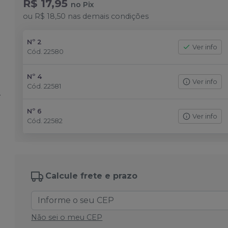
R$ 17,95
no
Pix
ou
R$ 18,50
nas demais condições
Nº 2
Ver info
Cód.
22580
Nº 4
Ver info
Cód.
22581
Nº 6
Ver info
Cód.
22582
Calcule frete e prazo
Não sei o meu CEP