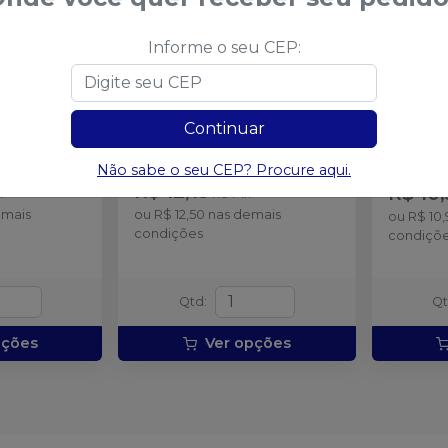
Informe o seu CEP:
ada Cônica
Ponta Diamantada Invicta
Ponta 
rredondada
Esférica FG
-
AMERICAN
FG
-
KG
SEN
BURRS
Embalag
Continuar
 unidade.
Embalagem com 1 unidade.
(alta rota
a partir de
:
Não sabe o seu CEP? Procure aqui.
a partir 
R$ 12,13
R$ 10,
x
no
Pix
emais
ou
R$ 12,50
nas demais
ou
R$ 10
condições
condiçõ
Qtd
:
Q
pções
Ver opções