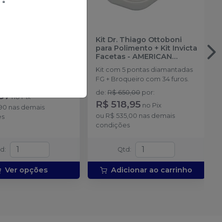
Diamantada Chama
Kit Dr. Thiago Ottoboni
 SORENSEN
para Polimento + Kit Invicta
Facetas
-
AMERICAN
em com 1 unidade FG
BURRS
Kit com 5 pontas diamantadas
ção).
FG + Broqueiro com 34 furos.
de
:
de
:
R$ 650,00
por
:
57
no
Pix
R$ 518,95
no
Pix
,90
nas demais
ou
R$ 535,00
nas demais
es
condições
td
:
Qtd
:
Ver opções
Adicionar ao carrinho