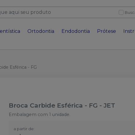
Busc
entística
Ortodontia
Endodontia
Prótese
Inst
ide Esférica - FG
Broca Carbide Esférica - FG
-
JET
Embalagem com 1 unidade.
a partir de: