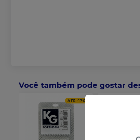
Você também pode gostar de
ATÉ
-
17
%
O