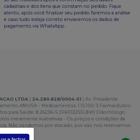
cadastrais e dos itens que constam no pedido. Fique
atento, após você finalizar seu pedido faremos a análise
e caso tudo esteja correto enviaremos os dados de
pagamento via WhatsApp.
TACAO LTDA
|
24.280.828/0004-51
| Av. Presidente
onamento ANVISA - Medicamentos: 1.15.100-3 Farmacêutico
utos para Saúde: 8.26236-5 (516102253L8W) Odontólogo
s meramente ilustrativas - Os preços e condições da
 Compra. Não vendemos por atacado, por isso nos reservamos
uar e fechar