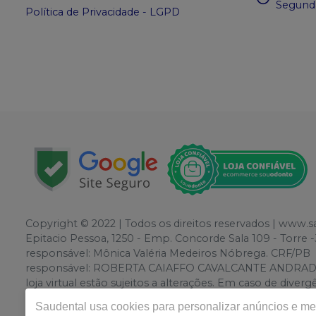
Segunda
Política de Privacidade - LGPD
Copyright © 2022 | Todos os direitos reservados | www.
Epitacio Pessoa, 1250 - Emp. Concorde Sala 109 - Torr
responsável: Mônica Valéria Medeiros Nóbrega. CRF/PB
responsável: ROBERTA CAIAFFO CAVALCANTE ANDRADE. CR
loja virtual estão sujeitos a alterações. Em caso de div
o direito de não atender compras de grandes volumes pe
Saudental
usa cookies para personalizar anúncios e mel