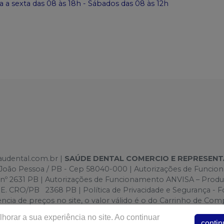
 a sexta das 08 às 18h - Sábados das 08 às 12h
saudental.com.br |
SAÚDE DENTAL COMERCIO E REPRESEN
e -João Pessoa / PB - Cep 58040-000 | Autorizações de Funci
 nº 2631 PB | Autorizações de Funcionamento ANVISA – Prod
O/PB 2368 PB | Política de Privacidade e Segurança - Foto
ergência de preços no site, o valor válido é o do Carrinho de
lo site.
horar a sua experiência no site. Ao continuar
contin