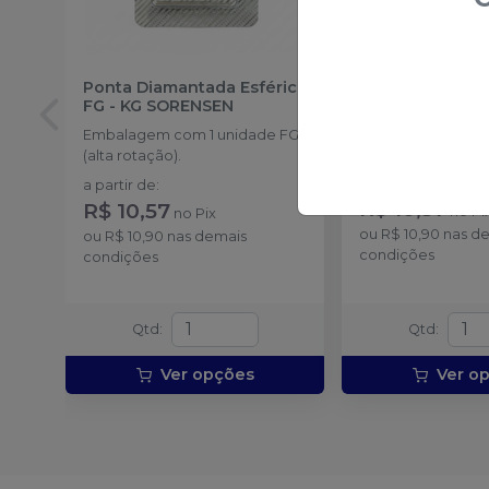
Ponta Diamantada Esférica
Ponta Diamant
FG
-
KG SORENSEN
Extremidade A
FG
-
KG SOREN
Embalagem com 1 unidade FG
Embalagem com 1
(alta rotação).
a partir de
:
a partir de
:
R$ 10,57
R$ 10,57
no
Pi
no
Pix
ou
R$ 10,90
nas d
ou
R$ 10,90
nas demais
condições
condições
Qtd
:
Qtd
:
Ver opções
Ver o