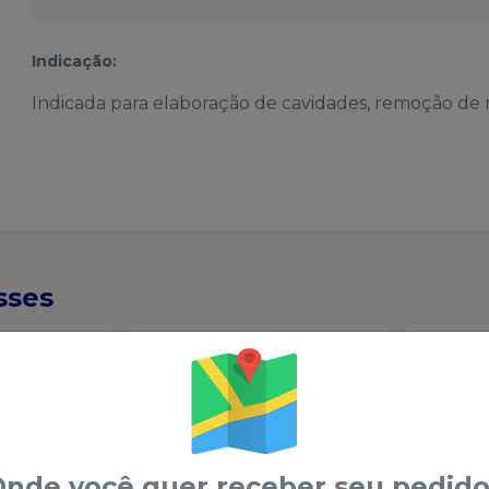
Indicação:
Indicada para elaboração de cavidades, remoção de r
sses
ATÉ
-
17
%
ATÉ
-
32
%
nde você quer receber seu pedido