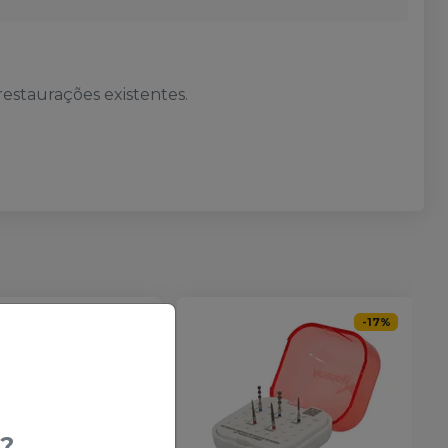
estaurações existentes.
ATÉ
-
17
%
-
17
%
?