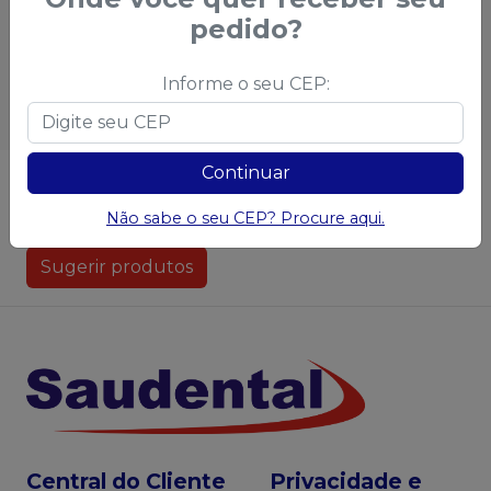
Qtd
:
Qtd
:
pedido?
Ver opções
Ver opções
Informe o seu CEP:
Continuar
Não achou algum produto?
Sugira para a
Saudental
Não sabe o seu CEP? Procure aqui.
Sugerir produtos
Central do Cliente
Privacidade e