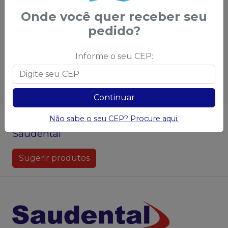
condições
demais condições
Onde você quer receber seu
pedido?
Qtd
:
Qtd
:
Informe o seu CEP:
Ver opções
Ver opções
Continuar
Não achou algum produto?
Sugira para a
Não sabe o seu CEP? Procure aqui.
Saudental
Sugerir produtos