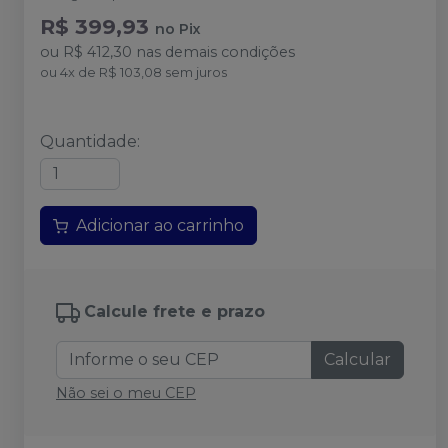
R$ 399,93
no
Pix
ou
R$ 412,30
nas demais condições
ou
4
x
de
R$ 103,08
sem juros
Quantidade
:
Adicionar ao carrinho
Calcule frete e prazo
Calcular
Não sei o meu CEP