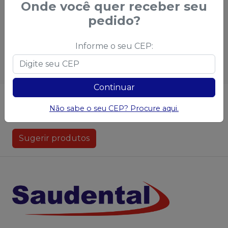
Onde você quer receber seu
Qtd
:
Qtd
:
pedido?
Ver opções
Ver opções
Informe o seu CEP:
Continuar
Não achou algum produto?
Sugira para a
Não sabe o seu CEP? Procure aqui.
Saudental
Sugerir produtos