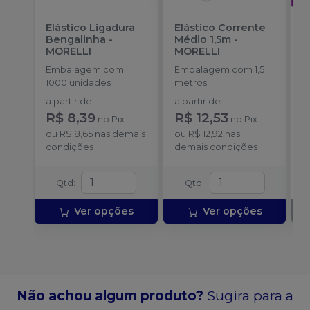
Elástico Ligadura
Elástico Corrente
A
Bengalinha
-
Médio 1,5m
-
O
MORELLI
MORELLI
T
-
Embalagem com
Embalagem com 1,5
E
1000 unidades
metros
S
a partir de
:
a partir de
:
R$ 8,39
R$ 12,53
no
Pix
no
Pix
ou
R$ 8,65
nas demais
ou
R$ 12,92
nas
condições
demais condições
Qtd
:
Qtd
:
Ver opções
Ver opções
Não achou algum produto?
Sugira para a