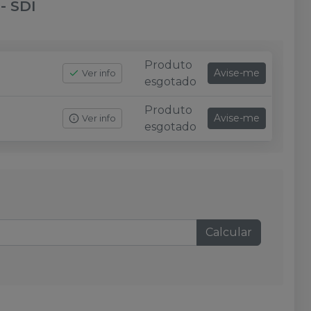
-
SDI
Produto
Avise-me
Ver info
esgotado
Produto
Avise-me
Ver info
esgotado
Calcular