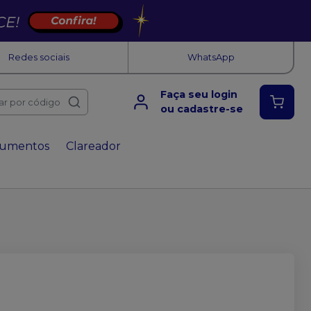
Redes sociais
WhatsApp
Faça seu login
ar por código
ou cadastre-se
rumentos
Clareador