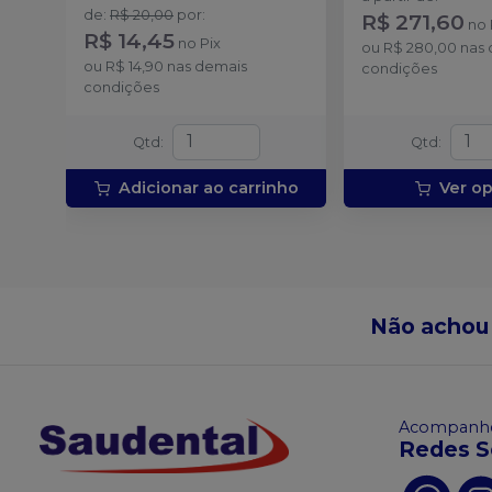
ponteiras para aplicação.
de
:
R$ 20,00
por
:
R$ 271,60
no
R$ 14,45
no
Pix
ou
R$ 280,00
nas 
ou
R$ 14,90
nas demais
condições
condições
Qtd
:
Qtd
:
Adicionar ao carrinho
Ver o
Não achou
Acompanhe
Redes S