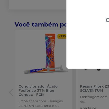
O
Você também pode gostar de
-
25
%
Condicionador Ácido
Resina Filtek Z
Fosfórico 37% Blue
SOLVENTUM
Condac
-
FGM
Embalagem com 1 
Embalagem com 3 seringas
4g.
com 2,5ml cada uma e 3
a partir de
: