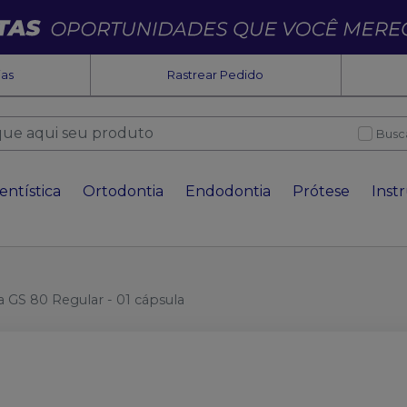
ias
Rastrear Pedido
Busc
entística
Ortodontia
Endodontia
Prótese
Inst
GS 80 Regular - 01 cápsula