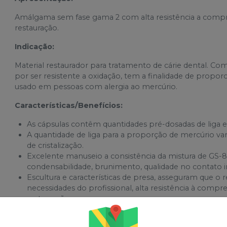
Amálgama sem fase gama 2 com alta resistência a compress
restauração.
Indicação:
Material restaurador para tratamento de cárie dental. Co
por ser resistente a oxidação, tem a finalidade de proporc
usado em pessoas com alergia ao mercúrio.
Características/Benefícios:
As cápsulas contêm quantidades pré-dosadas de liga 
A quantidade de liga para a proporção de mercúrio v
de cristalização.
Excelente manuseio a consistência da mistura de GS-80
condensabilidade, brunimento, qualidade no contato i
Escultura e características de presa, asseguram que o 
necessidades do profissional, alta resistência à compr
restauração.