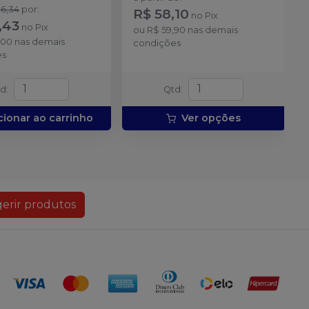
ado + 1 frasco com 5g
6,34
por
:
R$ 58,10
no
Pix
ante + 1 frasco com
,43
no
Pix
ução Neutralize
ou
R$ 59,90
nas demais
,00
nas demais
zante de peróxidos) + 1
condições
es
 e uma placa para
do gel e 1 Top Dam
td
:
Qtd
:
cionar ao carrinho
Ver opções
erir produtos