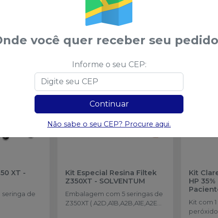
nde você quer receber seu pedido
sses
Informe o seu CEP:
ATÉ
-
11
%
Continuar
Não sabe o seu CEP? Procure aqui.
350 XT
-
Kit Especial Resina Filtek
Kit Cla
Z350XT
-
SOLVENTUM
HP 35% 
Pacient
seringa de
Embalagem com 5 seringas de
Kit com 1
Z350XT ( A2D,A1B,A2B,A1E,A2E
peróxido
4g) + 1 scotchbond plus 1,5ml + 1