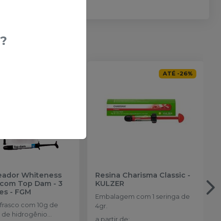
?
-
42
%
ATÉ
-
26
%
reador Whiteness
Resina Charisma Classic
-
com Top Dam - 3
KULZER
es
-
FGM
Embalagem com 1 seringa de
 frasco com 10g de
4gr.
 de hidrogênio
a partir de
: