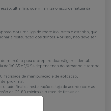
ão, ultra fina, que minimiza o risco de fratura da
mposto por uma liga de mercúrio, prata e estanho, que
ionar a restauração dos dentes. Por isso, não deve ser
e de mercúrio para o preparo doamálgama dental.
aria de 1/0.85 e 1/0.94,dependendo do tamanho e tempo
, facilidade de manipulação e de aplicação,
nterproximal;
resultado final da restauração esteja de acordo com as
essão de GS-80 minimiza o risco de fratura da