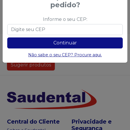
Adicionar ao
pedido?
Esgotado
carrinho
Informe o seu CEP:
Não achou algum produto?
Sugira para a
Continuar
Saudental
Não sabe o seu CEP? Procure aqui.
Sugerir produtos
Central do Cliente
Privacidade e
Segurança