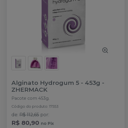
Alginato Hydrogum 5 - 453g
-
ZHERMACK
Pacote com 453g.
Código do produto
:
17553
de
:
R$ 112,65
por
:
R$ 80,90
no
Pix