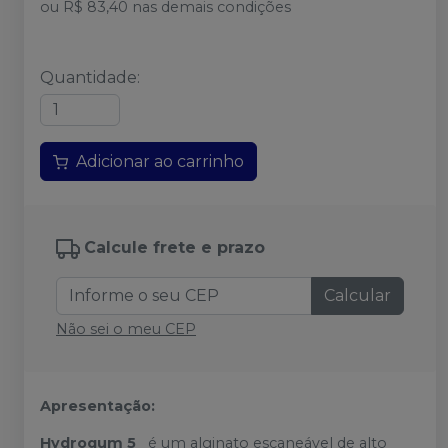
ou
R$ 83,40
nas demais condições
Quantidade
:
Adicionar ao carrinho
Calcule frete e prazo
Calcular
Não sei o meu CEP
Apresentação:
Hydrogum 5
é um alginato escaneável de alto