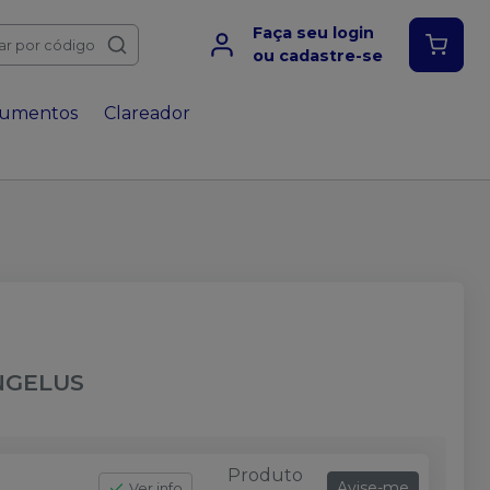
Faça seu login
ar por código
ou cadastre-se
rumentos
Clareador
NGELUS
Produto
Avise-me
Ver info