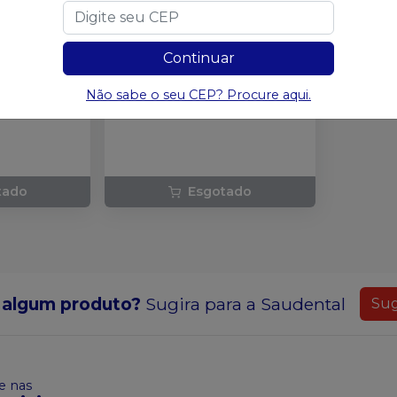
NGIE BY
ANGIE BY ANGELUS
Embalagem com 10 unidades
uva rosa, 2
Continuar
artelas de
Não sabe o seu CEP? Procure aqui.
tado
Esgotado
 algum produto?
Sugira para a
Saudental
Sug
 nas