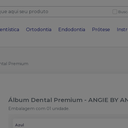
Busc
entística
Ortodontia
Endodontia
Prótese
Inst
ntal Premium
Álbum Dental Premium
-
ANGIE BY A
Embalagem com 01 unidade.
Azul