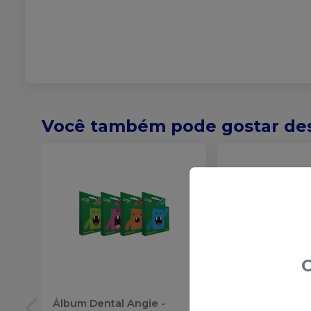
Você também pode gostar de
O
Álbum Dental Angie
-
Capa Para Seri