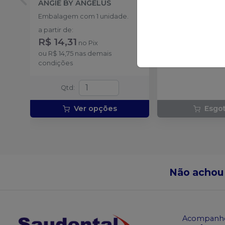
ANGIE BY ANGELUS
Jacarezinho
-
A
ANGELUS
Embalagem com 1 unidade.
Embalagem com 1 l
a partir de
:
luvas verdes e 3 c
R$ 14,31
no
Pix
adesivos
ou
R$ 14,75
nas demais
condições
Qtd
:
Ver opções
Esgo
Não achou
Acompanhe