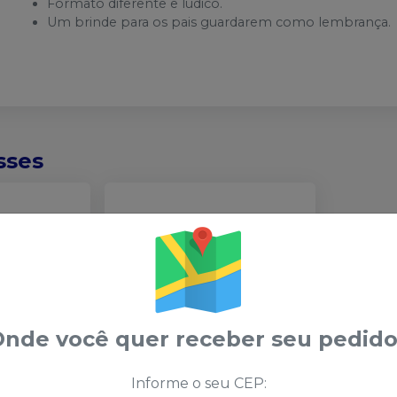
Formato diferente e lúdico.
Um brinde para os pais guardarem como lembrança.
sses
nde você quer receber seu pedido
Informe o seu CEP:
nga Carpule
Cobertura para Seringa
-