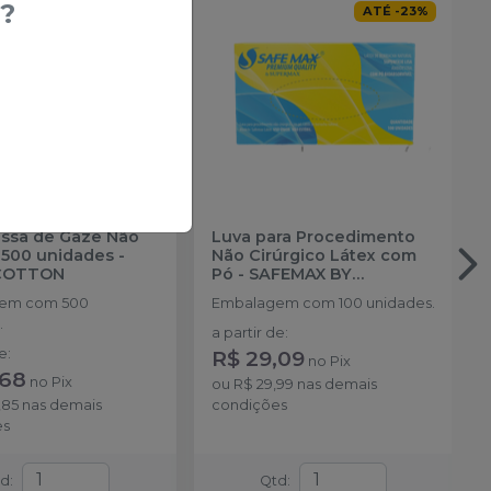
?
ATÉ
-
23
%
ssa de Gaze Não
Luva para Procedimento
- 500 unidades
-
Não Cirúrgico Látex com
COTTON
Pó
-
SAFEMAX BY
SUPERMAX
em com 500
Embalagem com 100 unidades.
.
a partir de
:
de
:
R$ 29,09
no
Pix
,68
no
Pix
ou
R$ 29,99
nas demais
,85
nas demais
condições
es
td
:
Qtd
: