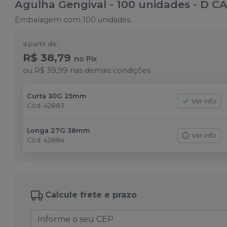
Agulha Gengival - 100 unidades
-
D C
Embalagem com 100 unidades.
a partir de:
R$ 38,79
no
Pix
ou
R$ 39,99
nas demais condições
Curta 30G 25mm
Ver info
Cód.
42883
Longa 27G 38mm
Ver info
Cód.
42884
Calcule frete e prazo