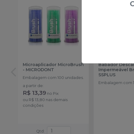
O
Microaplicador MicroBrush
Babador Descar
-
MICRODONT
Impermeável B
SSPLUS
Embalagem com 100 unidades.
Embalagem com 1
a partir de
:
R$ 13,39
no
Pix
ou
R$ 13,80
nas demais
condições
Qtd
: