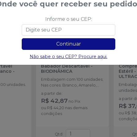
nde você quer receber seu pedido
Informe o seu CEP:
Continuar
Não sabe o seu CEP? Procure aqui.
tável
Babador Descartável
-
Compre
ranco
-
BIODINÂMICA
Estéril 
ULTRA
Embalagem com 100 unidades;
00 unidades.
Embalag
Nas cores: Branco, Amarelo,
unidades
Azul, Rosa, Verde e Misto.
a partir de
:
a partir 
R$ 42,87
no
Pix
R$ 37
ou
R$ 44,20
nas demais
ou
R$ 38
condições
condiçõ
Qtd
:
Q