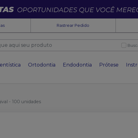
ias
Rastrear Pedido
Busc
entística
Ortodontia
Endodontia
Prótese
Inst
val - 100 unidades