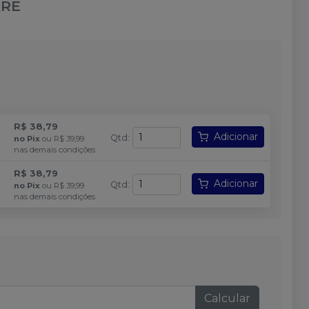
ARE
R$ 38,79
Adicionar
Qtd
:
no
Pix
ou
R$ 39,99
nas demais condições
R$ 38,79
Adicionar
Qtd
:
no
Pix
ou
R$ 39,99
nas demais condições
Calcular