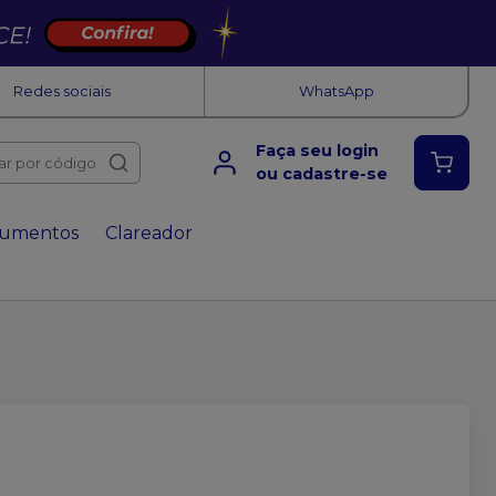
Redes sociais
WhatsApp
Faça seu login
ar por código
ou cadastre-se
rumentos
Clareador