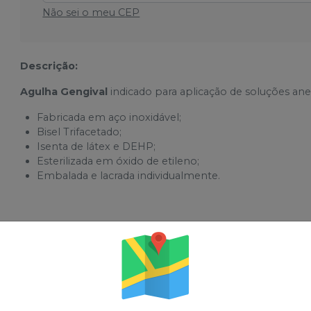
Não sei o meu CEP
Descrição:
Agulha Gengival
indicado para aplicação de soluções anes
Fabricada em aço inoxidável;
Bisel Trifacetado;
Isenta de látex e DEHP;
Esterilizada em óxido de etileno;
Embalada e lacrada individualmente.
sses