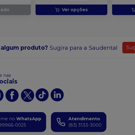
tado
Ver opções
 algum produto?
Sugira para a
Saudental
Sug
 nas
ociais
ame no
WhatsApp
Atendimento
99966-0025
(83) 3133-3000