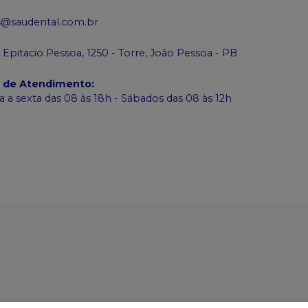
s@saudental.com.br
 Epitacio Pessoa, 1250 - Torre, João Pessoa - PB
o de Atendimento
:
 a sexta das 08 às 18h - Sábados das 08 às 12h