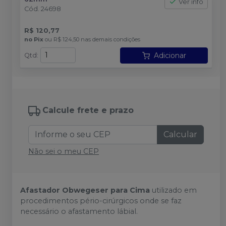
Ver info
Cód.
24698
R$ 120,77
no
Pix
ou
R$ 124,50
nas demais condições
Adicionar
Qtd
:
Calcule frete e prazo
Calcular
Não sei o meu CEP
Afastador Obwegeser para Cima
utilizado em
procedimentos pério-cirúrgicos onde se faz
necessário o afastamento lábial.