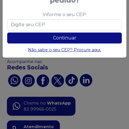
pedido?
LGPD
Política de Frete
Informe o seu CEP:
Política de Trocas e
Devoluções
Código de Defesa do
Consumidor
Continuar
Ofertas
Não sabe o seu CEP? Procure aqui.
Acompanhe nas
Redes Sociais
Chame no
WhatsApp
83 99966-0025
Atendimento